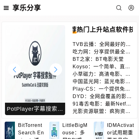
享乐分享
推荐
热门
上升
站点
软件
技
TVB云播：全网最好的蓝
光港剧网站
吃力网：分享提供最全的
搜索引擎
BT之家：BT电影天堂
Koyso：一个简单、直
接、良心的单机游戏下载
小草磁力：高清电影、电
站
视剧、软件、番号磁力链
中国蓝光网：蓝光电影网
接搜索引擎
蓝光电影爱好者
Play-CS：一个提供免费
在线CS的游戏体验的平
DYD：全网盘覆盖的影视
台，无需下载即可畅玩
下载站点
91毒舌电影：最新Netflix
PotPlayer字幕搜索插
Awesome Zhuiju
新剧电影免费在线观看
光影资源联盟：疯狗资源
件SubtitleCat完全指
Free：81个精选追剧
联盟最新高清免费电影下
BitTorrent 
LittleBigM
IDMActivat
载
南：双源字幕下载、自
资源每日检测可用性的
Search En
ouse：多
or试用期重
动匹配、90语言支持
开源导航