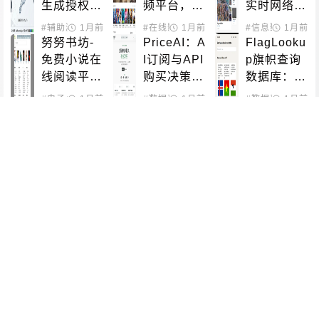
隐私保护
活教程
生成授权密
频平台，海
实时网络摄
钥完整教
量电影电视
像头直播平
#辅助激活
1月前
#黑科技相关
#在线影音
1月前
#信息聚合
1月前
#直播
程：6种方
剧动漫随时
台，免费在
努努书坊-
PriceAI：A
FlagLooku
法对比与使
看
线观看世界
免费小说在
I订阅与API
p旗帜查询
用指南
各地景观
线阅读平
购买决策平
数据库：按
台，海量网
台完整指南
颜色和特征
#电子小说
1月前
#小说搜索
#数据平台
1月前
#AI工具
#数据平台
1月前
#图标
络文学作品
快速识别世
AllWebGa
Awesome 
EXT：一个
库
界各国旗帜
mes：免费
NAS Dock
国外高效磁
在线游戏平
er：520
力链接与种
台，无需下
+精选项目
子搜索引擎
#网页游戏
1月前
#信息聚合
1月前
#磁力搜索
1月前
载即玩数千
一键部署指
IPTV-OR
Map To Po
Netcatty：
热
必
款精选游戏
南，让NAS
G：全球公
ster：将城
现代化SSH
成为全能生
开IPTV频
市转化为艺
客户端、S
产力工具
道资源库使
术海报的在
FTP浏览器
#直播源
1月前
#模板设计
1月前
#素材模板
#远程局域
1月前
#服务
用指南，免
线工具
&终端管理
sky adb：
JKVideo：
TorrentSea
费在线电视
器
一款运行在
高颜值第三
rch：包含2
播放列表
Android手
方B站Reac
5种多源种
机上的ADB
t Native客
子搜索工
#远程局域
1月前
#第三方客户端
2月前
#数据处理
2月前
#磁力