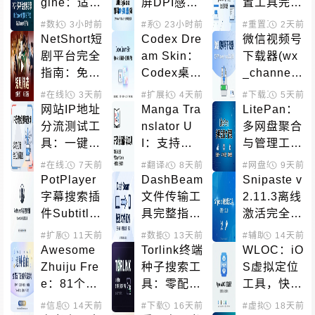
gine：适用
屏DPI感知
置工具完全
于桌面和W
鼠标跨屏解
使用指南，
#数据处理
3小时前
#系统增强
23小时前
#重置工具
2天前
#下载
eb服务器的
决方案完全
免费开源激
NetShort短
Codex Dre
微信视频号
BitTorrent 
指南
活方案
剧平台完全
am Skin：
下载器(wx
P2P多平台
指南：免费
Codex桌面
_channels
搜索引擎
观看高分热
端个性化主
_downloa
#在线影音
3天前
#扩展插件
4天前
#下载工具
5天前
#微信
门短剧的最
题换肤工具
d)：开源下
网站IP地址
Manga Tra
LitePan：
佳选择
载工具完整
分流测试工
nslator U
多网盘聚合
指南
具：一键查
I：支持日/
与管理工
询国内外服
韩/美漫自
具，支持 
#在线工具
7天前
#翻译&OCR
8天前
#网盘辅助
9天前
#数据
务器线路质
动翻译并提
WebDA
PotPlayer
DashBeam
Snipaste v
量与CDN
供可视化编
V、STR
字幕搜索插
文件传输工
2.11.3离线
分布
辑器的开源
M、媒体整
件Subtitle
具完整指
激活完全指
漫画翻译工
理
Cat完全指
南：免费开
南：本机和
#扩展插件
11天前
#系统增强
#数据处理
13天前
#文件传输
#辅助激活
14天前
具
南：双源字
源P2P传输
客户端双重
Awesome 
Torlink终端
WLOC：iO
幕下载、自
方案对比评
授权方案
Zhuiju Fre
种子搜索工
S虚拟定位
动匹配、90
测
e：81个精
具：零配
工具，快捷
语言支持
选追剧资源
置、多源聚
指令一键修
#信息聚合
14天前
#在线影音
#下载工具
16天前
#虚拟定位
18天前