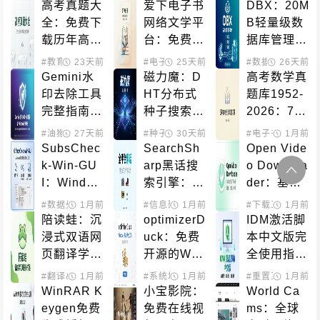
每日检测可
合、直接下
改Apple网
高考真题大
爱下电子书
DBX：20M
用性的开源
载的开源方
络定位
全：免费下
网络文学平
B轻量级数
导航
案
载历年高考
台：免费在
据库管理工
真题试卷和
线阅读数千
具，支持60
#教育学习
23天前
#数据平台
#电子小说
25天前
#数据处理
26天前
答案解析
部网文作品
+数据库和
Gemini水
磁力魔：D
高考数学真
AI原生集成
印去除工具
HT分布式
题库1952-
完整指南：
种子搜索引
2026：74
本地处理、
擎，快速定
年完整试卷
#油猴脚本
27天前
#种子下载
30天前
#磁力搜索
#电子书籍
1月前
#教育
数学精确、
位BitTorre
与改革历史
SubsChec
SearchSh
Open Vide
多端支持的
nt资源
的开源资源
k-Win-GU
arp黑话搜
o Downloa
开源解决方
库
I：Window
索引擎：在
der：基于y
案
s代理节点
闲鱼小红书
t-dlp的跨平
#数据处理
1月前
#信息聚合
1月前
#数据平台
#下载工具
1月前
智能测速工
快速找到被
台视频下载
陪读蛙：沉
optimizerD
IDM激活脚
具完全指南
屏蔽商品的
工具
浸式双语网
uck：免费
本中文版完
隐语别名库
页翻译学习
开源的Win
全使用指
工具完整指
dows系统
南：Windo
#翻译&OCR
1月前
#扩展插件
#系统增强
1月前
#重置工具
1月前
#下载
南
优化工具，
ws批处理
WinRAR K
小宝影院：
World Ca
性能提升与
工具一键激
eygen免费
免费在线视
ms：全球