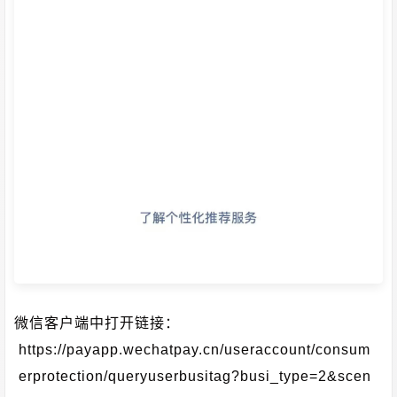
微信客户端中打开链接：
https://payapp.wechatpay.cn/useraccount/consum
erprotection/queryuserbusitag?busi_type=2&scen