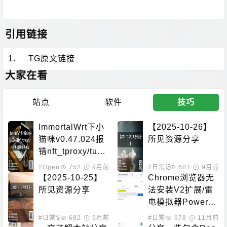
引用链接
1.
TG原文链接
大家在看
站点
软件
技巧
ImmortalWrt下小
【2025-10-26】
猫咪v0.47.024报
所见资源分享
错nft_tproxy/tun
模块未找到解决办
#OpenWrt相关
752
9月前
#日常记录
681
9月前
法
【2025-10-25】
Chrome浏览器无
所见资源分享
法安装V2扩展/雷
电模拟器PowerU
pFailed错误/飞牛
#日常记录
682
9月前
#日常记录
978
11月前
网卡速率掉速问题