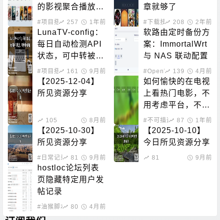
的影视聚合播放
章就够了
器，随时随地畅享
#项目搭建
257
1年前
#下载技巧
208
2年前
海量免费影视
LunaTV-config：
软路由定时备份方
每日自动检测API
案：ImmortalWrt 
状态，可中转被墙
与 NAS 联动配置
API
#项目搭建
161
9月前
#OpenWrt相关
139
4月前
【2025-12-04】
如何愉快的在电视
所见资源分享
上看热门电影，不
用考虑平台，不用
考虑付费，本文告
105
8月前
#不可描述
#电视播放
87
1年前
诉你
【2025-10-30】
【2025-10-10】
所见资源分享
今日所见资源分享
#日常记录
81
9月前
81
9月前
hostloc论坛列表
页隐藏特定用户发
帖记录
#油猴脚本
80
4月前