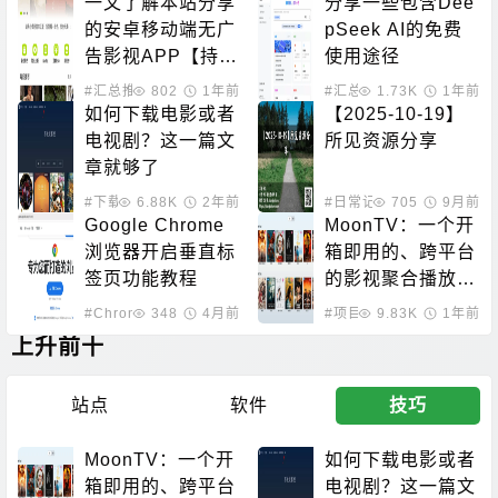
一文了解本站分享
分享一些包含Dee
的安卓移动端无广
pSeek AI的免费
告影视APP【持续
使用途径
更新】
#汇总推荐
802
1年前
#汇总推荐
1.73K
1年前
如何下载电影或者
【2025-10-19】
电视剧？这一篇文
所见资源分享
章就够了
#下载技巧
6.88K
2年前
#日常记录
705
9月前
Google Chrome
MoonTV：一个开
浏览器开启垂直标
箱即用的、跨平台
签页功能教程
的影视聚合播放
器，随时随地畅享
#Chrome技巧
348
4月前
#项目搭建
9.83K
1年前
海量免费影视
上升前十
站点
软件
技巧
MoonTV：一个开
如何下载电影或者
箱即用的、跨平台
电视剧？这一篇文