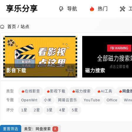
享乐分享
导航
热门
首页
/
站点
影音下载
磁力搜索
类型
在线影音
影视下载
磁力搜索
AI工具
网盘
专题
问卷调查
OpenWrt
网页播放器
小米
网易云音乐
音频转换
YouTube
视频处理
Office
账号密钥
Win
影视推荐
激活
微信(WeChat)
天气预报
有声小说
影音下载
安卓应用
网盘搜索
范文模板
学习办公
评分
1星
2星
3星
4星
5星
安卓破解应用
书籍解读
炒股信息
黑科技相关
在线
硬件评测
素材模板
Xposed模块
Hosts管理
软件WIK
重置筛选
类型：网盘搜索
X