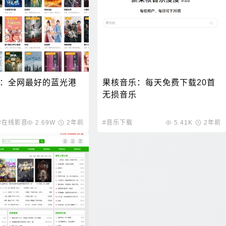
播：全网最好的蓝光港
果核音乐：每天免费下载20首
无损音乐
#在线影音
2.69W
2年前
#音乐下载
5.41K
2年前