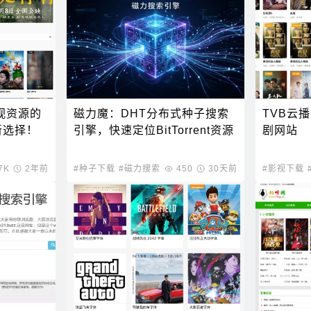
视资源的
磁力魔：DHT分布式种子搜索
TVB云
新选择！
引擎，快速定位BitTorrent资源
剧网站
7K
2年前
#种子下载
#磁力搜索
450
30天前
#影视下载