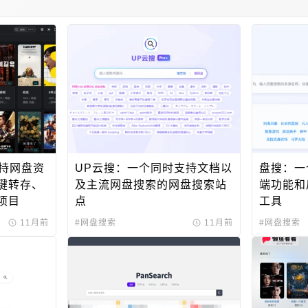
OCR识别
题目答案
壁纸下载
软件存档
台词搜索
电子书籍
支持网盘资
UP云搜：一个同时支持文档以
盘搜：一
键转存、
及主流网盘搜索的网盘搜索站
端功能和
项目
点
工具
11月前
#网盘搜索
11月前
#网盘搜索