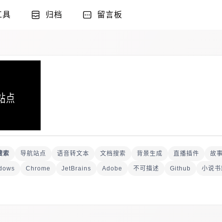
工具
归档
留言板
搜索
导航站点
语音转文本
文档搜索
背景生成
直播插件
故
dows
资源文档
Chrome
电子小说
JetBrains
字幕下载
Adobe
付费网盘
不可描述
种子下载
Github
网页游戏
小说书
动漫搜索
磁力搜索
游戏情报
Bilibili
电视直播
信息聚合
文件管理
网络API
在线电台
AI资源
放松娱乐
直播平台
文
工具
笔记备忘录
图像编辑
字体下载
动漫下载
在线压缩
镜
I
加密传输
影视封面
思维导图
直播源
小说搜索
健康管