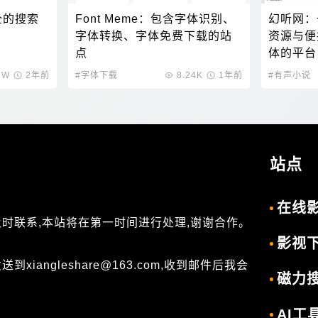
全的搜索
Font Meme：包含字体识别、
幻听网：
字体转换、字体免费下载的站
资源与便
点
体的平台
8W
2年前
#字体下载
8.24K
1年前
#有声小说
站点
在线
及时联系,本站将在第一时间进行处理,谢谢合作。
影视
angleshare@163.com,收到邮件后我会
磁力
AI工