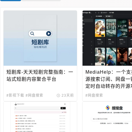
B站辅助
云游戏
在线动漫
表情搜索
游戏下载
地址生成
短剧库-天天短剧完整指南：一
MediaHelp：一个
站式短剧内容聚合平台
源搜索订阅、网盘一
定时自动转存的开源
#影视下载
#网盘搜索
23天前
#网盘搜索