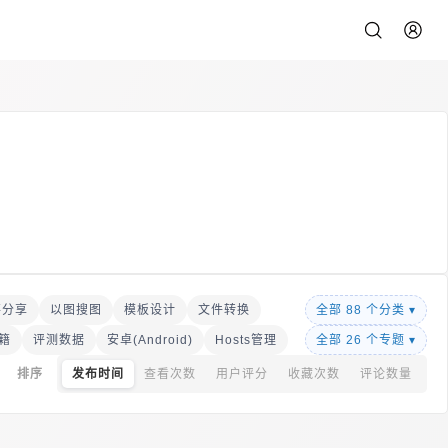
事分享
以图搜图
模板设计
文件转换
全部 88 个分类 ▾
籍
音乐下载
评测数据
电脑美化
安卓(Android)
美女在线
Hosts管理
屏幕共享
全部 26 个专题 ▾
本转语音
头像生成
RSS订阅
排序
发布时间
查看次数
用户评分
收藏次数
评论数量
像站点
图床
软件搜索
数据平台
理
图标获取
白噪声
书籍推荐
临时邮箱