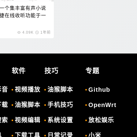
一个集丰富有声小说
捷在线收听功能于一
4.09K
1年前
软件
技巧
专题
影音
视频播放
油猴脚本
Github
下载
油猴脚本
手机技巧
OpenWrt
搜索
视频编辑
系统设置
放松娱乐
具
下载工具
日常记录
小米