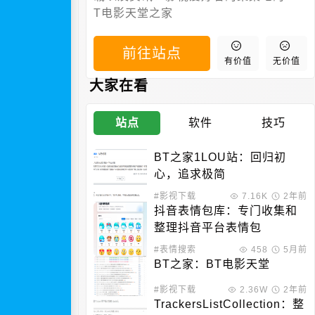
T电影天堂之家
前往站点
有价值
无价值
大家在看
站点
软件
技巧
BT之家1LOU站：回归初
心，追求极简
#影视下载
7.16K
2年前
抖音表情包库：专门收集和
整理抖音平台表情包
#表情搜索
458
5月前
BT之家：BT电影天堂
#影视下载
2.36W
2年前
TrackersListCollection：整