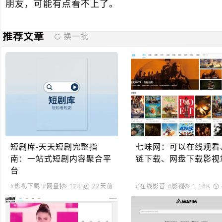
朋友，可能有点看不上了。
推荐文章
换一批
短剧库-天天短剧完整指
七味网：可以在线观看
南：一站式短剧内容聚合平
链下载、网盘下载影视
台
#影视下载
#网盘搜索
128
22天前
#在线影音
#影视下载
1.16K