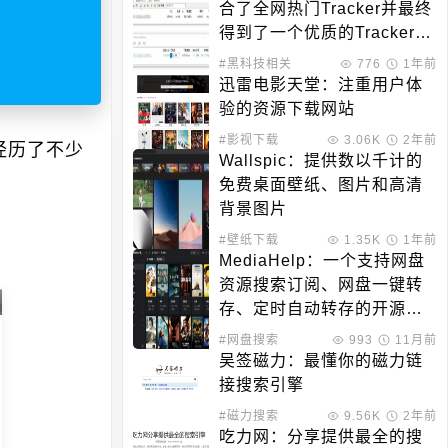
合了全网热门Tracker并最终
得到了一个优质的Tracker列
表
#黑科技相关
776
1年前
迅雷电影天堂：注重用户体
验的资源下载网站
#影视下载
3.06K
2年前
经历了不少
Wallspic：提供数以千计的
免费桌面壁纸、图片和高清
背景图片
#壁纸下载
1.35K
1年前
MediaHelp：一个支持网盘
资源搜索订阅、网盘一键转
存、定时自动转存的开源项
目
#网盘搜索
993
11月前
吴签磁力：最懂你的磁力链
接搜索引擎
#磁力搜索
9.56K
2年前
吃力网：分享提供最全的搜