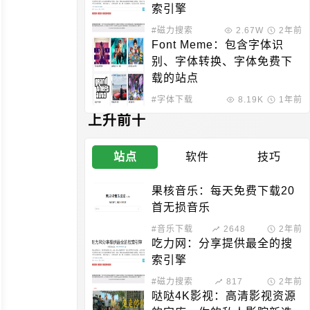
索引擎
#磁力搜索
2.67W
2年前
Font Meme：包含字体识
别、字体转换、字体免费下
载的站点
#字体下载
8.19K
1年前
上升前十
站点
软件
技巧
果核音乐：每天免费下载20
首无损音乐
#音乐下载
2648
2年前
吃力网：分享提供最全的搜
索引擎
#磁力搜索
817
2年前
哒哒4K影视：高清影视资源