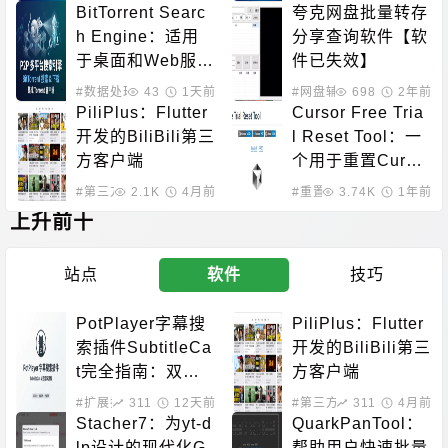
BitTorrent Searc
夸克网盘批量转存
h Engine：适用
分享查询软件【软
于桌面和Web服务
件已失效】
器的BitTorrent P2
#数据处理
43
1天前
#网盘辅助
698
2年前
P多平台搜索引擎
PiliPlus：Flutter
Cursor Free Tria
开发的BiliBili第三
l Reset Tool：一
方客户端
个用于重置Cursor
免费试用期限制的
#第三方客户端
2.1K
4月前
#重置工具
3.74K
1年前
工具
上升前十
站点
软件
技巧
PotPlayer字幕搜
PiliPlus：Flutter
索插件SubtitleCa
开发的BiliBili第三
t完全指南：双源
方客户端
字幕下载、自动匹
#扩展插件
311
#系统增强
12天前
#第三方客户端
311
4月前
配、90语言支持
Stacher7：为yt-d
QuarkPanTool：
lp设计的现代化G
帮助用户快速批量