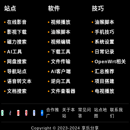
站点
软件
技巧
在线影音
视频播放
油猴脚本
影视下载
油猴脚本
手机技巧
磁力搜索
视频编辑
系统设置
AI工具
下载工具
日常记录
网盘搜索
文件传输
OpenWrt相关
导航站点
AI客户端
汇总推荐
语音转文本
逆向工具
项目搭建
文档搜索
文件查看器
电视播放
合作推
关于本
常见问
站点地
联系我
广
站
答
图
们
Copyright © 2023-2024
享乐分享