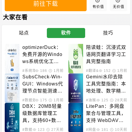
前往下载
有价值
无价值
大家在看
站点
软件
技巧
optimizerDuck：
陪读蛙：沉浸式双
免费开源的Windo
语网页翻译学习工
ws系统优化工
具完整指南
具，性能提升与隐
#系统增强
186
1月前
#翻译&OCR
152
#扩展插件
1月前
私保护
SubsCheck-Win-
Gemini水印去除
GUI：Windows代
工具完整指南：本
理节点智能测速工
地处理、数学精
具完全指南
确、多端支持的开
#数据处理
175
1月前
#油猴脚本
125
28天前
源解决方案
DBX：20MB轻量
LitePan：多网盘
级数据库管理工
聚合与管理工具，
具，支持60+数据
支持 WebDAV、
库和AI原生集成
STRM、媒体整理
#数据处理
123
27天前
#网盘辅助
181
#数据处理
10天前