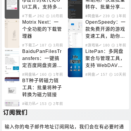
UI工具，支持多平
转存、批量分享、
台
批量下载的开源工
#下载工具
262
10月前
#网盘辅助
239
1年前
具
Motrix Next：一
OpenSpeedy：一
个全功能的下载管
款免费开源的游戏
理器
变速工具，助你突
破游戏原本的帧率
#下载工具
187
3月前
#游戏辅助
180
1年前
限制
BaiduPanFilesTr
LitePan：多网盘
ansfers：一键搞
聚合与管理工具，
定百度网盘资源！
支持 WebDAV、
百度网盘批量转
STRM、媒体整理
#网盘辅助
160
1年前
#网盘辅助
157
#数据处理
10天前
存、分享和检测工
BT种子转磁力链
具
工具：批量将种子
转换为磁力链接
#磁力转换
153
2年前
订阅我们
输入你的电子邮件地址订阅网站，我们会在有必要时通