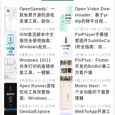
OpenSpeedy：一
Open Video Dow
款免费开源的游戏
nloader：基于yt-
变速工具，助你突
dlp的跨平台视频
破游戏原本的帧率
下载工具
#游戏辅助
10K
1年前
#下载工具
249
1月前
限制
IDM激活脚本中文
PotPlayer字幕搜
版完全使用指南：
索插件SubtitleCa
Windows批处理
t完全指南：双源
工具一键激活教程
字幕下载、自动匹
#重置工具
250
#下载工具
1月前
#扩展插件
324
#系统增强
10天前
配、90语言支持
Windows 10/11
PiliPlus：Flutter
共享打印机报错修
开发的BiliBili第三
复工具，一键解决
方客户端
打印机连接问题
#系统增强
614
2月前
#第三方客户端
2.06K
3月前
Apex Runner游戏
Motrix Next：一
优化工具完整指
个全功能的下载管
南：Windows键
理器
屏蔽与输入法切换
#游戏辅助
100
19天前
#下载工具
1.21K
3月前
解决方案
GeodatExplore
WebToApp开源工