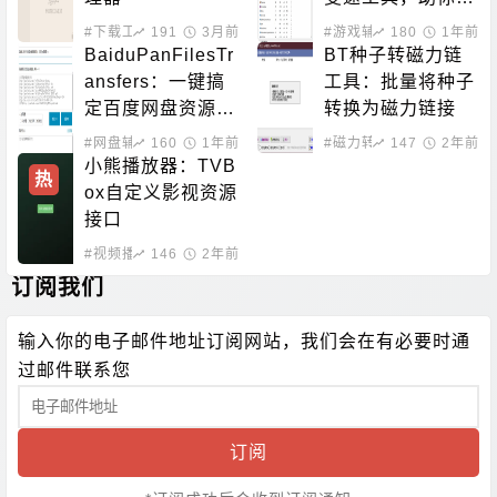
破游戏原本的帧率
#下载工具
191
3月前
#游戏辅助
180
1年前
限制
BaiduPanFilesTr
BT种子转磁力链
ansfers：一键搞
工具：批量将种子
定百度网盘资源！
转换为磁力链接
百度网盘批量转
#网盘辅助
160
1年前
#磁力转换
147
2年前
存、分享和检测工
小熊播放器：TVB
热
具
ox自定义影视资源
接口
#视频播放
146
2年前
订阅我们
输入你的电子邮件地址订阅网站，我们会在有必要时通
过邮件联系您
订阅