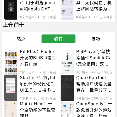
r：用于浏览geosi
具：无代码在手机
te和geoip DAT文
上将网站转换为安
件的跨平台GUI程
卓应用
#文件查看器
213
2月前
#数据处理
1.31K
4月前
序
上升前十
站点
软件
技巧
PiliPlus：Flutter
PotPlayer字幕搜
开发的BiliBili第三
索插件SubtitleCa
方客户端
t完全指南：双源
字幕下载、自动匹
#第三方客户端
309
3月前
#扩展插件
294
#系统增强
10天前
配、90语言支持
Stacher7：为yt-d
QuarkPanTool：
lp设计的现代化G
帮助用户快速批量
UI工具，支持多平
转存、批量分享、
台
批量下载的开源工
#下载工具
256
10月前
#网盘辅助
236
1年前
具
Motrix Next：一
OpenSpeedy：一
个全功能的下载管
款免费开源的游戏
理器
变速工具，助你突