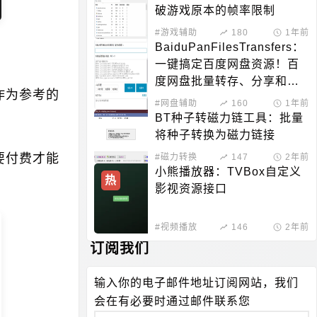
破游戏原本的帧率限制
#游戏辅助
180
1年前
BaiduPanFilesTransfers：
一键搞定百度网盘资源！百
度网盘批量转存、分享和检
作为参考的
测工具
#网盘辅助
160
1年前
BT种子转磁力链工具：批量
将种子转换为磁力链接
要付费才能
#磁力转换
147
2年前
小熊播放器：TVBox自定义
热
影视资源接口
#视频播放
146
2年前
订阅我们
输入你的电子邮件地址订阅网站，我们
会在有必要时通过邮件联系您