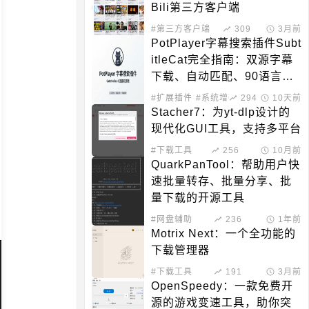
Bili第三方客户端
#第三方客户端
309
3月前
PotPlayer字幕搜索插件Subt
itleCat完全指南：双源字幕
下载、自动匹配、90语言支
持
#扩展插件
#系统增强
294
10天前
Stacher7：为yt-dlp设计的
现代化GUI工具，支持多平台
#下载工具
256
10月前
QuarkPanTool：帮助用户快
速批量转存、批量分享、批
量下载的开源工具
#网盘辅助
236
1年前
Motrix Next：一个全功能的
下载管理器
#下载工具
191
3月前
OpenSpeedy：一款免费开
源的游戏变速工具，助你突