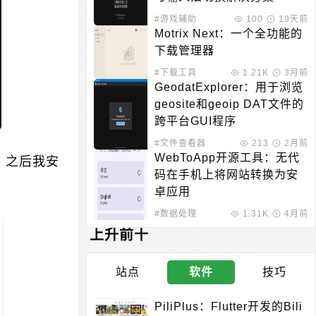
#游戏辅助
100
19天前
Motrix Next：一个全功能的
下载管理器
#下载工具
1.21K
3月前
GeodatExplorer：用于浏览
geosite和geoip DAT文件的
跨平台GUI程序
#文件查看器
213
2月前
WebToApp开源工具：无代
，之后我安
码在手机上将网站转换为安
卓应用
#数据处理
1.31K
4月前
上升前十
站点
软件
技巧
PiliPlus：Flutter开发的Bili