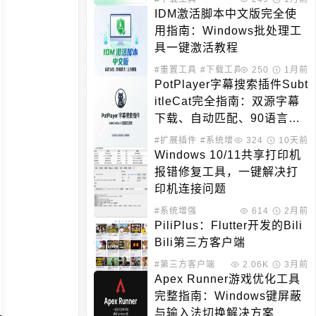
IDM激活脚本中文版完全使
用指南：Windows批处理工
具一键激活教程
#重置工具
#下载工具
250
1月前
PotPlayer字幕搜索插件Subt
itleCat完全指南：双源字幕
下载、自动匹配、90语言支
持
#扩展插件
#系统增强
324
10天前
Windows 10/11共享打印机
报错修复工具，一键解决打
印机连接问题
#系统增强
614
2月前
PiliPlus：Flutter开发的Bili
Bili第三方客户端
#第三方客户端
2.06K
3月前
Apex Runner游戏优化工具
完整指南：Windows键屏蔽
与输入法切换解决方案