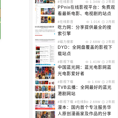
#在线影音
1.34W
2年前
PPnix在线影视平台：免费观
看最新电影、电视剧的站点
#在线影音
1.01K
2月前
吃力网：分享提供最全的搜
索引擎
#磁力搜索
2.68W
2年前
DYD：全网盘覆盖的影视下
载站点
#影视下载
1.41W
2年前
中国蓝光网：蓝光电影网蓝
光电影爱好者
#影视下载
1.6W
2年前
TVB云播：全网最好的蓝光
港剧网站
#影视下载
#在线影音
2.69W
2年前
漫本：国内首个专注服务华
人原创漫画家及作品的分享