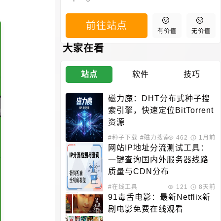
前往站点
有价值
无价值
大家在看
站点
软件
技巧
磁力魔：DHT分布式种子搜
索引擎，快速定位BitTorrent
资源
#种子下载
#磁力搜索
462
1月前
网站IP地址分流测试工具：
一键查询国内外服务器线路
质量与CDN分布
#在线工具
121
8天前
91毒舌电影：最新Netflix新
剧电影免费在线观看