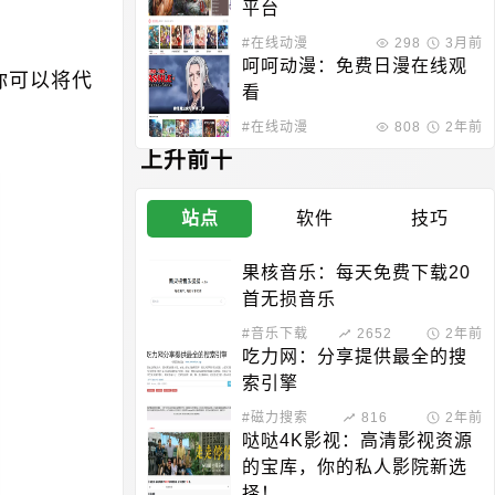
平台
#在线动漫
298
3月前
呵呵动漫：免费日漫在线观
你可以将代
看
#在线动漫
808
2年前
上升前十
站点
软件
技巧
果核音乐：每天免费下载20
首无损音乐
#音乐下载
2652
2年前
吃力网：分享提供最全的搜
索引擎
#磁力搜索
816
2年前
哒哒4K影视：高清影视资源
的宝库，你的私人影院新选
择！