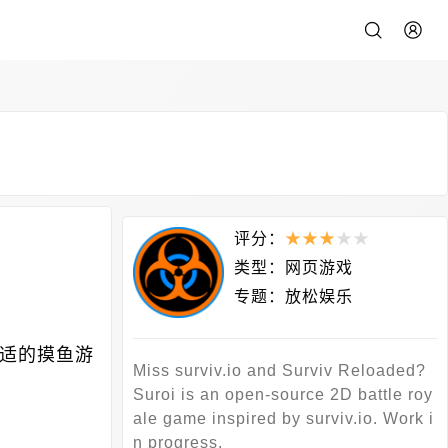
评分：
★
★
★
★
★
类型：
网页游戏
专题：
放松娱乐
适的摸鱼游
Miss surviv.io and Surviv Reloaded?
Suroi is an open-source 2D battle roy
ale game inspired by surviv.io. Work i
n progress.