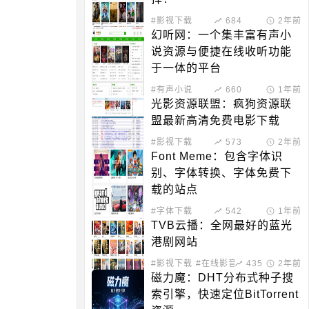
#影视下载
684
2年前
幻听网：一个集丰富有声小
说资源与便捷在线收听功能
于一体的平台
#有声小说
660
1年前
光影资源联盟：疯狗资源联
盟最新高清免费电影下载
#影视下载
573
2年前
Font Meme：包含字体识
别、字体转换、字体免费下
载的站点
#字体下载
542
1年前
TVB云播：全网最好的蓝光
港剧网站
#影视下载
#在线影音
435
2年前
磁力魔：DHT分布式种子搜
索引擎，快速定位BitTorrent