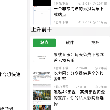
#音乐下载
2.03K
10月前
一个非常简洁的无损音乐下
载站点
#音乐下载
2.07K
11月前
上升前十
站点
软件
技巧
果核音乐：每天免费下载20
首无损音乐
#音乐下载
2648
2年前
吃力网：分享提供最全的搜
适合想快速
索引擎
#磁力搜索
810
2年前
哒哒4K影视：高清影视资源
的宝库，你的私人影院新选
择！
续游戏。