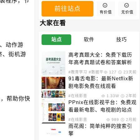
安装程序，节
前往站点
有价值
无价值
大家在看
站点
软件
技巧
区、动作游
济、街机游
高考真题大全：免费下载历
年高考真题试卷和答案解析
#教育学习
#数据平台
127
23天前
91毒舌电影：最新Netflix新
剧电影免费在线观看
#在线影音
1.33W
2年前
选，帮助你快
PPnix在线影视平台：免费观
看最新电影、电视剧的站点
#在线影音
989
2月前
雨花阁：简单纯粹的搜索引
擎