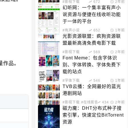
#影视下载
672
2年前
幻听网：一个集丰富有声小
说资源与便捷在线收听功能
于一体的平台
#有声小说
652
1年前
光影资源联盟：疯狗资源联
盟最新高清免费电影下载
#影视下载
569
2年前
Font Meme：包含字体识
量作品。
别、字体转换、字体免费下
载的站点
#字体下载
546
1年前
TVB云播：全网最好的蓝光
港剧网站
#影视下载
#在线影音
434
2年前
磁力魔：DHT分布式种子搜
索引擎，快速定位BitTorrent
资源