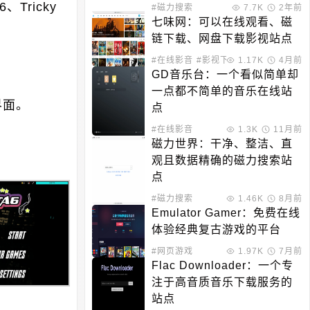
Tricky
#磁力搜索
7.7K
2年前
七味网：可以在线观看、磁
链下载、网盘下载影视站点
#在线影音
#影视下载
1.17K
4月前
GD音乐台：一个看似简单却
一点都不简单的音乐在线站
界面。
点
#在线影音
1.3K
11月前
磁力世界：干净、整洁、直
观且数据精确的磁力搜索站
点
#磁力搜索
1.46K
8月前
Emulator Gamer：免费在线
体验经典复古游戏的平台
#网页游戏
1.97K
7月前
Flac Downloader：一个专
注于高音质音乐下载服务的
站点