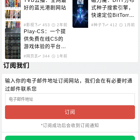
TVB云播：全网最
磁力魔：DHT分布
好的蓝光港剧网站
式种子搜索引擎，
快速定位BitTorre
nt资源
#影视下载
453
#在线影音
2年前
#种子下载
412
#磁力搜索
1月前
Play-CS：一个提
供免费在线CS的
游戏体验的平台，
无需下载即可畅玩
#网页游戏
344
1年前
订阅我们
输入你的电子邮件地址订阅网站，我们会在有必要时通
过邮件联系您
订阅
*订阅成功后会收到订阅通知