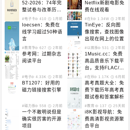
52-2026：74年完
Netflix新剧电影免
整试卷与改革历史
费在线观看
的开源资源库
#电子书籍
410
#教育学习
1月前
#在线影音
1.34W
2年前
loecsen：免费在
TinEye：反向图
线学习超过50种语
像搜索，查找图像
言
出现在网上的位置
#教育学习
627
2年前
#以图搜图
531
2年前
参考网：过期杂志
1Music.cc：免费
阅读平台
高品质音乐下载平
台，支持FLAC/M
P3格式
#电子书籍
4.33K
#书籍推荐
2年前
#在线影音
1.17K
6月前
BT1207：好用的
高考真题大全：免
磁力链接搜索引擎
费下载历年高考真
题试卷和答案解析
#磁力搜索
558
2月前
#教育学习
137
#数据平台
25天前
一个不敢明说但是
i8K影视导航：免
确实很厉害的开源
费高清影视资源聚
项目
合平台