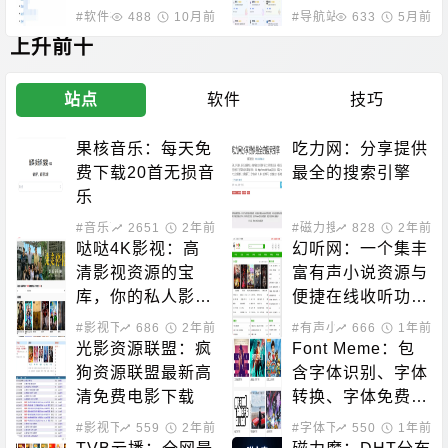
#软件存档
488
#信息聚合
10月前
#黑科技相关
#导航站点
633
5月前
上升前十
站点
软件
技巧
果核音乐：每天免
吃力网：分享提供
费下载20首无损音
最全的搜索引擎
乐
#音乐下载
2651
2年前
#磁力搜索
828
2年前
哒哒4K影视：高
幻听网：一个集丰
清影视资源的宝
富有声小说资源与
库，你的私人影院
便捷在线收听功能
新选择！
于一体的平台
#影视下载
686
2年前
#有声小说
666
1年前
光影资源联盟：疯
Font Meme：包
狗资源联盟最新高
含字体识别、字体
清免费电影下载
转换、字体免费下
载的站点
#影视下载
559
2年前
#字体下载
550
1年前