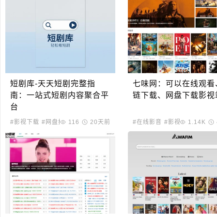
短剧库-天天短剧完整指
七味网：可以在线观看
南：一站式短剧内容聚合平
链下载、网盘下载影视
台
#影视下载
#网盘搜索
116
20天前
#在线影音
#影视下载
1.14K