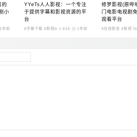
者的
YYeTs人人影视：一个专注
修罗影视(原哔
剧小
于提供字幕和影视资源的平
门电影电视剧
台
观看平台
1年前
#字幕下载
#影视下载
1.81K
1年前
#在线影音
#影视下