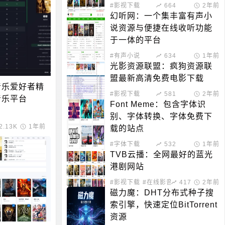
#影视下载
664
2年前
幻听网：一个集丰富有声小
说资源与便捷在线收听功能
于一体的平台
#有声小说
634
1年前
光影资源联盟：疯狗资源联
盟最新高清免费电影下载
音乐爱好者精
#影视下载
581
2年前
音乐平台
Font Meme：包含字体识
别、字体转换、字体免费下
载
2.13K
1年前
载的站点
#字体下载
532
1年前
TVB云播：全网最好的蓝光
港剧网站
#影视下载
#在线影音
417
2年前
磁力魔：DHT分布式种子搜
索引擎，快速定位BitTorrent
资源