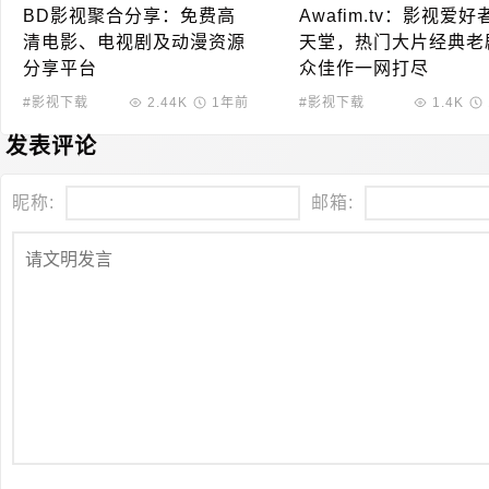
BD影视聚合分享：免费高
Awafim.tv：影视爱好
清电影、电视剧及动漫资源
天堂，热门大片经典老
分享平台
众佳作一网打尽
#影视下载
2.44K
1年前
#影视下载
1.4K
发表评论
昵称:
邮箱: