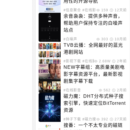
用性的开源导航
#信息聚合
#在线影音
159
12天前
余音袅袅：提供多种声音，
帮助用户保持专注的白噪声
站点
#白噪声
303
10月前
TVB云播：全网最好的蓝光
港剧网站
#影视下载
#在线影音
2.68W
2年前
NEW字幕组：高质量美剧电
影字幕资源平台，最新影视
剧集字幕下载
#在线影音
562
2月前
磁力魔：DHT分布式种子搜
索引擎，快速定位BitTorrent
资源
#种子下载
#磁力搜索
392
27天前
搜番：一个不太专业的磁链