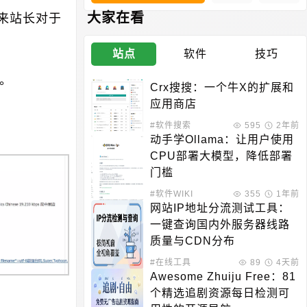
大家在看
来站长对于
站点
软件
技巧
。
Crx搜搜：一个牛X的扩展和
应用商店
#软件搜索
595
2年前
动手学Ollama：让用户使用
CPU部署大模型，降低部署
门槛
#软件WIKI
355
1年前
网站IP地址分流测试工具：
一键查询国内外服务器线路
质量与CDN分布
#在线工具
89
4天前
Awesome Zhuiju Free：81
个精选追剧资源每日检测可