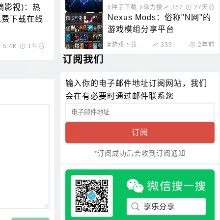
嘀影视)：热
#种子下载
#磁力搜索
357
27天前
Nexus Mods：俗称"N网"的
免费下载在线
游戏模组分享平台
#游戏下载
339
2年前
载
5.4K
1年前
订阅我们
输入你的电子邮件地址订阅网站，我们
会在有必要时通过邮件联系您
订阅
*订阅成功后会收到订阅通知