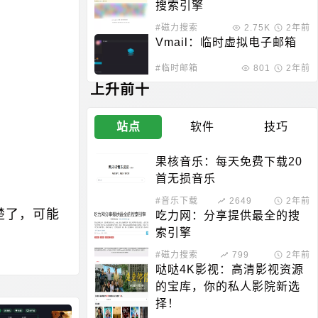
搜索引擎
#磁力搜索
2.75K
2年前
Vmail：临时虚拟电子邮箱
#临时邮箱
801
2年前
上升前十
站点
软件
技巧
果核音乐：每天免费下载20
首无损音乐
#音乐下载
2649
2年前
楚了，可能
吃力网：分享提供最全的搜
索引擎
#磁力搜索
799
2年前
哒哒4K影视：高清影视资源
的宝库，你的私人影院新选
择！