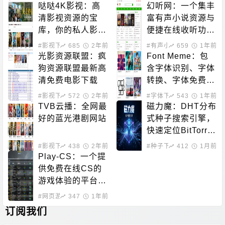
哒哒4K影视：高
幻听网：一个集丰
清影视资源的宝
富有声小说资源与
库，你的私人影院
便捷在线收听功能
新选择！
于一体的平台
#影视下载
685
2年前
#有声小说
659
1年前
光影资源联盟：疯
Font Meme：包
狗资源联盟最新高
含字体识别、字体
清免费电影下载
转换、字体免费下
载的站点
#影视下载
572
2年前
#字体下载
543
1年前
TVB云播：全网最
磁力魔：DHT分布
好的蓝光港剧网站
式种子搜索引擎，
快速定位BitTorre
nt资源
#影视下载
438
#在线影音
2年前
#种子下载
412
#磁力搜索
1月前
Play-CS：一个提
供免费在线CS的
游戏体验的平台，
无需下载即可畅玩
#网页游戏
347
1年前
订阅我们