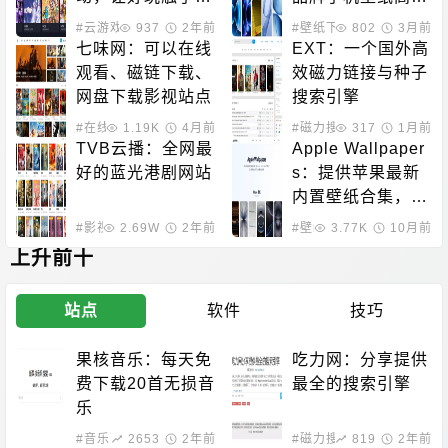
及
下载平台
#云游戏
937
2年前
#壁纸下载
802
3月前
七味网：可以在线
EXT：一个国外高
观看、磁链下载、
效磁力链接与种子
网盘下载影视站点
搜索引擎
#在线影音
1.19K
#影视下载
4月前
#磁力搜索
317
1月前
TVB云播：全网最
Apple Wallpaper
好的蓝光港剧网站
s：提供苹果最新
内置壁纸合集，支
持高清无水印下载
#影视下载
2.69W
#在线影音
2年前
#壁纸下载
3.77K
10月前
上升前十
站点
软件
技巧
果核音乐：每天免
吃力网：分享提供
费下载20首无损音
最全的搜索引擎
乐
#音乐下载
2653
2年前
#磁力搜索
819
2年前