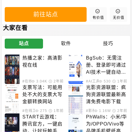
前往站点
有价值
无价值
大家在看
站点
软件
技巧
热播之家：高清影
BgSub：无需注
视在线
册、登录即可通过
AI技术一键自动去
除或替换图像背景
#在线影音
3.04K
2年前
#AI工具
#图像编辑
530
1年前
的站点
支票写法：可能用
光影资源联盟：疯
处不大的支票大写
狗资源联盟最新高
金额转换网站
清免费电影下载
#在线工具
275
1年前
#影视下载
1.16W
2年前
START云游戏：
PhWalls：小米/华
腾讯官方，一键启
为/OPPO/Vivo等
动，让好玩触手可
品牌手机壁纸高清