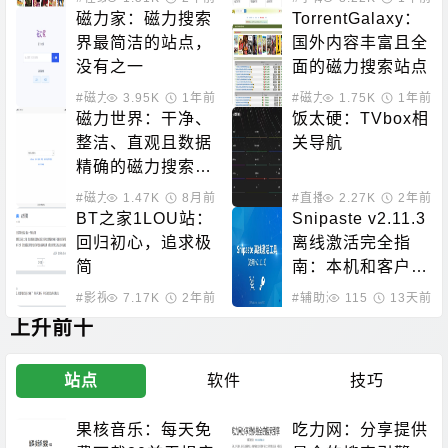
磁力家：磁力搜索
TorrentGalaxy：
界最简洁的站点，
国外内容丰富且全
没有之一
面的磁力搜索站点
#磁力搜索
3.95K
1年前
#磁力搜索
1.75K
1年前
磁力世界：干净、
饭太硬：TVbox相
整洁、直观且数据
关导航
精确的磁力搜索站
点
#磁力搜索
1.47K
8月前
#直播源
2.27K
2年前
BT之家1LOU站：
Snipaste v2.11.3
回归初心，追求极
离线激活完全指
简
南：本机和客户端
双重授权方案
#影视下载
7.17K
2年前
#辅助激活
115
13天前
上升前十
站点
软件
技巧
果核音乐：每天免
吃力网：分享提供