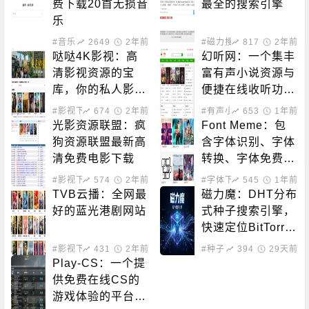
费下载20首无损音
最全的搜索引擎
乐
#音乐下载
2649
2年前
#磁力搜索
817
2年前
哒哒4K影视：高
幻听网：一个集丰
清影视资源的宝
富有声小说资源与
库，你的私人影院
便捷在线收听功能
新选择！
于一体的平台
#影视下载
674
2年前
#有声小说
653
1年前
光影资源联盟：疯
Font Meme：包
狗资源联盟最新高
含字体识别、字体
清免费电影下载
转换、字体免费下
载的站点
#影视下载
574
2年前
#字体下载
545
1年前
TVB云播：全网最
磁力魔：DHT分布
好的蓝光港剧网站
式种子搜索引擎，
快速定位BitTorre
nt资源
#影视下载
431
#在线影音
2年前
#种子下载
394
#磁力搜索
29天前
Play-CS：一个提
供免费在线CS的
游戏体验的平台，