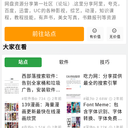
网盘资源分享第一社区（论坛）.这里分享阿里，夸克，
百度，迅雷，UC的各种影视，综艺，动漫，知识课
程，教程技能，有声书，美女写真，书籍报刊等资源
前往站点
有价值
无价值
大家在看
站点
软件
技巧
西部落搜索软件：
吃力网：分享提供
告别全家桶和垃圾
最全的搜索引擎
广告，安装软件不
再烦恼，踩坑成为
#软件搜索
734
2年前
#磁力搜索
2.68W
2年前
过去
139漫画：海量漫
Font Meme：包
画更新最快在线漫
含字体识别、字体
画欣赏
转换、字体免费下
载的站点
#在线动漫
1.51K
2年前
#字体下载
8.22K
1年前