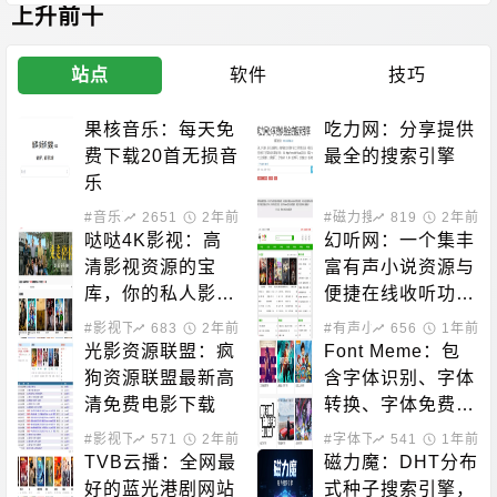
TikTok等视频平台
上升前十
站点
软件
技巧
果核音乐：每天免
吃力网：分享提供
费下载20首无损音
最全的搜索引擎
乐
#音乐下载
2651
2年前
#磁力搜索
819
2年前
哒哒4K影视：高
幻听网：一个集丰
清影视资源的宝
富有声小说资源与
库，你的私人影院
便捷在线收听功能
新选择！
于一体的平台
#影视下载
683
2年前
#有声小说
656
1年前
光影资源联盟：疯
Font Meme：包
狗资源联盟最新高
含字体识别、字体
清免费电影下载
转换、字体免费下
载的站点
#影视下载
571
2年前
#字体下载
541
1年前
TVB云播：全网最
磁力魔：DHT分布
好的蓝光港剧网站
式种子搜索引擎，