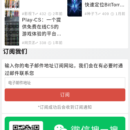
快速定位BitTorre
nt资源
#影视下载
432
#在线影音
2年前
#种子下载
409
#磁力搜索
1月前
Play-CS：一个提
供免费在线CS的
游戏体验的平台，
无需下载即可畅玩
#网页游戏
338
1年前
订阅我们
输入你的电子邮件地址订阅网站，我们会在有必要时通
过邮件联系您
订阅
*订阅成功后会收到订阅通知