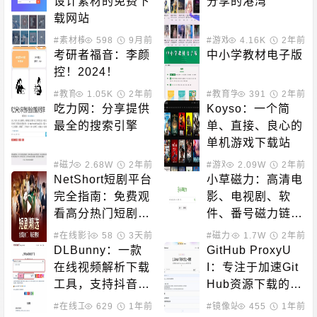
设计素材的免费下
分享的港湾
载网站
#素材模板
598
9月前
#游戏下载
4.16K
2年前
考研者福音：李颜
中小学教材电子版
控！2024！
#教育学习
1.05K
2年前
#教育学习
391
2年前
吃力网：分享提供
Koyso：一个简
最全的搜索引擎
单、直接、良心的
单机游戏下载站
#磁力搜索
2.68W
2年前
#游戏下载
2.09W
2年前
NetShort短剧平台
小草磁力：高清电
完全指南：免费观
影、电视剧、软
看高分热门短剧的
件、番号磁力链接
最佳选择
搜索引擎
#在线影音
58
3天前
#磁力搜索
1.7W
2年前
DLBunny：一款
GitHub ProxyU
在线视频解析下载
I：专注于加速Git
工具，支持抖音、
Hub资源下载的公
快手、Youtube、
益服务平台
#在线工具
629
1年前
#镜像站点
455
1年前