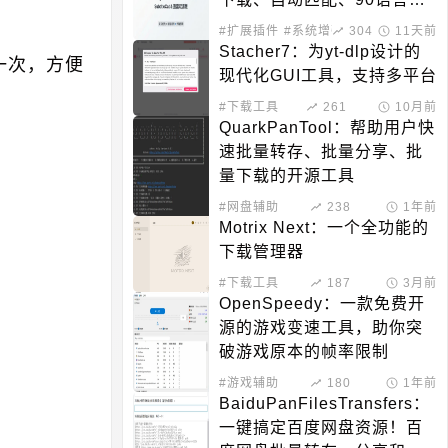
持
#扩展插件
#系统增强
304
11天前
Stacher7：为yt-dlp设计的
一次，方便
现代化GUI工具，支持多平台
#下载工具
261
10月前
QuarkPanTool：帮助用户快
速批量转存、批量分享、批
量下载的开源工具
#网盘辅助
238
1年前
Motrix Next：一个全功能的
下载管理器
#下载工具
187
3月前
OpenSpeedy：一款免费开
源的游戏变速工具，助你突
破游戏原本的帧率限制
#游戏辅助
180
1年前
BaiduPanFilesTransfers：
一键搞定百度网盘资源！百