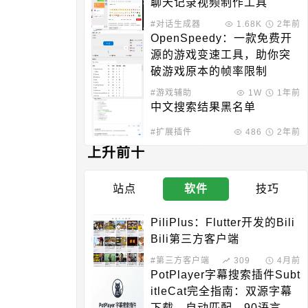
聊天记录视频制作工具
#对话生成器
1.68K
2年前
OpenSpeedy：一款免费开
源的游戏变速工具，助你突
破游戏原本的帧率限制
#游戏辅助
1W
1年前
中文搜索结果黑名单
#扩展插件
486
2年前
上升前十
站点
软件
技巧
PiliPlus：Flutter开发的Bili
Bili第三方客户端
#第三方客户端
309
4月前
PotPlayer字幕搜索插件Subt
itleCat完全指南：双源字幕
下载、自动匹配、90语言支