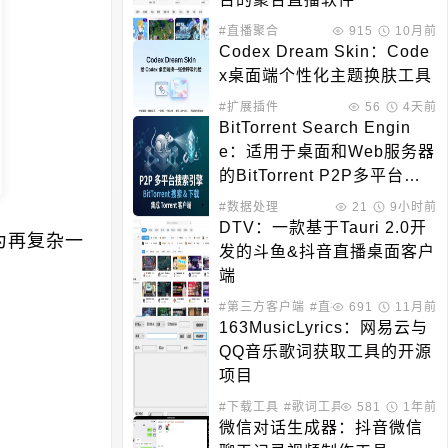
#直播聚合
915
10月前
Codex Dream Skin：Code
x桌面端个性化主题换肤工具
#扩展插件
56
4天前
BitTorrent Search Engin
e：适用于桌面和Web服务器
的BitTorrent P2P多平台搜
索引擎
#数据处理
21
9小时前
DTV：一款基于Tauri 2.0开
为再复杂一
发的斗鱼&抖音直播桌面客户
端
#第三方客户端
#直播聚合
691
11月前
163MusicLyrics：网易云与
QQ音乐歌词获取工具的开源
项目
#下载工具
#歌词工具
581
1年前
微信对话生成器：抖音微信