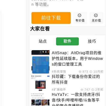
n 等功能。
前往下载
有价值
无价值
大家在看
站点
软件
技巧
AltSnap：AltDrag项目的维
护性延续版本，用于Window
s的窗口管理工具
#系统增强
873
10月前
抖珍藏：下载备份你爱过的
所有抖音
#扩展插件
747
2年前
HuYaTv：一款支持虎牙/抖
音/快手/哔哩哔哩/斗鱼等平
台的聚合直播软件