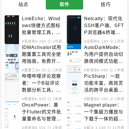
站点
软件
技巧
LinkEcho：Wind
Netcatty：现代化
ows快捷方式图标
SSH客户端、SFT
批量管理工具，一
P浏览器&终端管
键更换自定义桌面
理器
#系统增强
266
2月前
#远程局域
189
#服务器管理
1月前
图标
IDMActivator试用
AutoDarkMode：
期重置工具完全使
为用户提供自动切
用指南，免费开源
换夜间模式功能的
激活方案
开源项目
#重置工具
#下载工具
29
1天前
#系统增强
489
1年前
哔哩哔哩评论观察
PicSharp：一款
者：一个B站评论
功能丰富、高效灵
数据分析工具，帮
活的跨平台桌面图
助你选择题材，明
像压缩应用
#数据处理
830
1年前
#图像处理
480
1年前
确自己的粉丝群体
OncePower：基
Magnet player：
于Flutter的文件批
一个集磁力播放与
量重命名与管理工
下载于一体的超强
具，简化高级匹配
工具
#系统增强
551
#重命名工具
1年前
#磁力解析
3.14K
#离线下载
11月前
#视