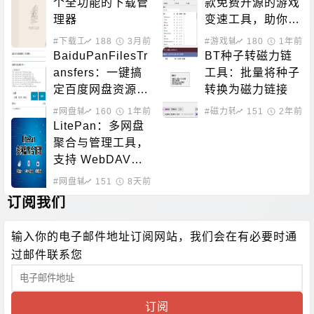
个全功能的下载管
款免费开源的游戏
理器
变速工具，助你突
破游戏原本的帧率
#下载工具
188
3月前
#游戏辅助
180
1年前
限制
BaiduPanFilesTr
BT种子转磁力链
ansfers：一键搞
工具：批量将种子
定百度网盘资源！
转换为磁力链接
百度网盘批量转
#网盘辅助
160
1年前
#磁力转换
151
2年前
存、分享和检测工
LitePan：多网盘
具
聚合与管理工具，
支持 WebDAV、
STRM、媒体整理
#网盘辅助
151
#数据处理
8天前
订阅我们
输入你的电子邮件地址订阅网站，我们会在有必要时通
过邮件联系您
订阅