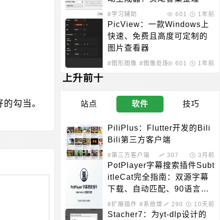
#学习辅助
601
1年前
PicView：一款Windows上
快速、免费且高度可定制的
图片查看器
#图形图像
#图像处理
601
1年前
。
上升前十
好的勾当。
站点
软件
技巧
PiliPlus：Flutter开发的Bili
Bili第三方客户端
#第三方客户端
307
3月前
PotPlayer字幕搜索插件Subt
itleCat完全指南：双源字幕
下载、自动匹配、90语言支
持
#扩展插件
#系统增强
290
10天前
Stacher7：为yt-dlp设计的