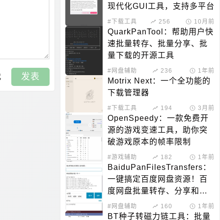
现代化GUI工具，支持多平台
#下载工具
256
10月前
QuarkPanTool：帮助用户快
速批量转存、批量分享、批
量下载的开源工具
#网盘辅助
236
1年前
发表
我
Motrix Next：一个全功能的
下载管理器
#下载工具
194
3月前
OpenSpeedy：一款免费开
源的游戏变速工具，助你突
破游戏原本的帧率限制
#游戏辅助
182
1年前
BaiduPanFilesTransfers：
一键搞定百度网盘资源！百
度网盘批量转存、分享和检
测工具
#网盘辅助
160
1年前
BT种子转磁力链工具：批量