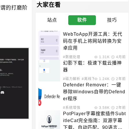
大家在看
所谓的打磨阶
站点
软件
技巧
WebToApp开源工具：无代
码在手机上将网站转换为安
卓应用
#数据处理
1.31K
4月前
幻影下载：极速下载云播神
器
#磁力解析
#离线下载
1.24K
2年前
Defender Remover：一键
移除Windows自带的Defend
er程序
#系统增强
3.58K
2年前
PotPlayer字幕搜索插件Subt
itleCat完全指南：双源字幕
下载、自动匹配、90语言支