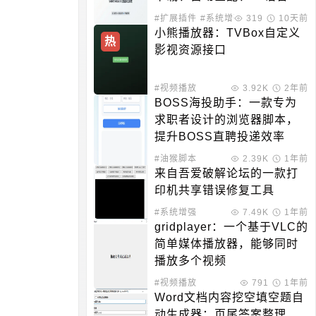
持
#扩展插件
#系统增强
319
10天前
小熊播放器：TVBox自定义
热
影视资源接口
#视频播放
3.92K
2年前
BOSS海投助手：一款专为
求职者设计的浏览器脚本，
提升BOSS直聘投递效率
#油猴脚本
2.39K
1年前
来自吾爱破解论坛的一款打
印机共享错误修复工具
#系统增强
7.49K
1年前
gridplayer：一个基于VLC的
简单媒体播放器，能够同时
播放多个视频
#视频播放
791
1年前
Word文档内容挖空填空题自
动生成器：页尾答案整理