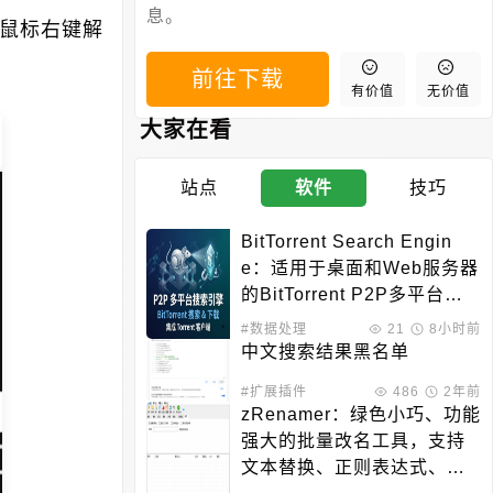
息。
鼠标右键解
前往下载
有价值
无价值
大家在看
站点
软件
技巧
BitTorrent Search Engin
e：适用于桌面和Web服务器
的BitTorrent P2P多平台搜
索引擎
#数据处理
21
8小时前
中文搜索结果黑名单
#扩展插件
486
2年前
zRenamer：绿色小巧、功能
强大的批量改名工具，支持
文本替换、正则表达式、序