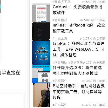
号添加等
#重命名工具
542
1年前
GoMusic：免费歌曲音乐播
放软件
#音乐播放
502
11月前
imFile：替代Motrix的一款全
能下载工具
#下载工具
1.97K
2年前
LitePan：多网盘聚合与管理
工具，支持 WebDAV、STR
M、媒体整理
#网盘辅助
#数据处理
175
9天前
打开隐身选项卡：将当前选
可以直接在
项卡切换到私人浏览模式
#扩展插件
387
1年前
B站空降助手：自动跳过视频
中的赞助广告、订阅提醒等
片段
#扩展插件
497
1年前