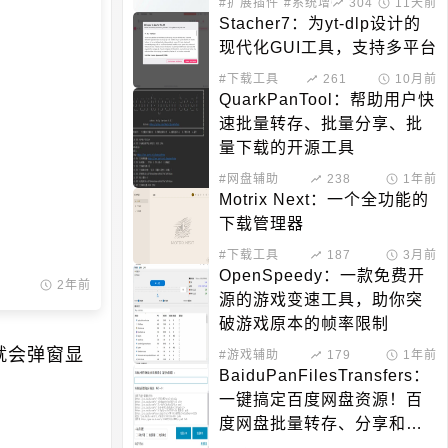
#扩展插件
#系统增强
304
11天前
Stacher7：为yt-dlp设计的
现代化GUI工具，支持多平台
#下载工具
261
10月前
QuarkPanTool：帮助用户快
速批量转存、批量分享、批
量下载的开源工具
#网盘辅助
238
1年前
Motrix Next：一个全功能的
下载管理器
#下载工具
187
3月前
OpenSpeedy：一款免费开
2年前
源的游戏变速工具，助你突
破游戏原本的帧率限制
就会弹窗显
#游戏辅助
179
1年前
BaiduPanFilesTransfers：
一键搞定百度网盘资源！百
度网盘批量转存、分享和检
测工具