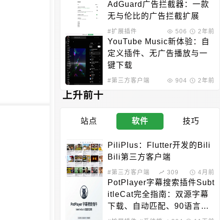
AdGuard广告拦截器：一款
无与伦比的广告拦截扩展
#扩展插件
506
2年前
YouTube Music新体验：自
定义插件、无广告播放与一
键下载
#第三方客户端
904
2年前
上升前十
站点
软件
技巧
PiliPlus：Flutter开发的Bili
Bili第三方客户端
#第三方客户端
309
4月前
PotPlayer字幕搜索插件Subt
itleCat完全指南：双源字幕
下载、自动匹配、90语言支
持