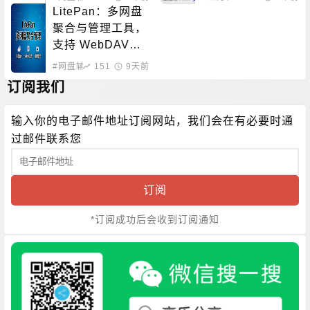
存、分享和检测工
LitePan：多网盘
具
聚合与管理工具，
支持 WebDAV、
STRM、媒体整理
#网盘辅助
151
#数据处理
9天前
订阅我们
输入你的电子邮件地址订阅网站，我们会在有必要时通
过邮件联系您
订阅
*订阅成功后会收到订阅通知