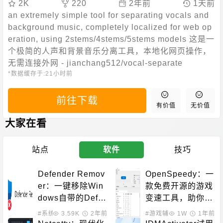
2K
220
2年前
1天前
an extremely simple tool for separating vocals and
background music, completely localized for web op
eration, using 2stems/4stems/5stems models 这是一
个极简的人声和背景音乐分离工具，本地化网页操作，
无需连接外网 - jianchang512/vocal-separate
*数据缓存于:
21小时前
前往下载
有价值
无价值
大家在看
站点
软件
技巧
Defender Remov
OpenSpeedy：一
er：一键移除Win
款免费开源的游戏
dows自带的Defe
变速工具，助你突
nder程序
破游戏原本的帧率
#系统增强
3.59K
2年前
#游戏辅助
1W
1年前
限制