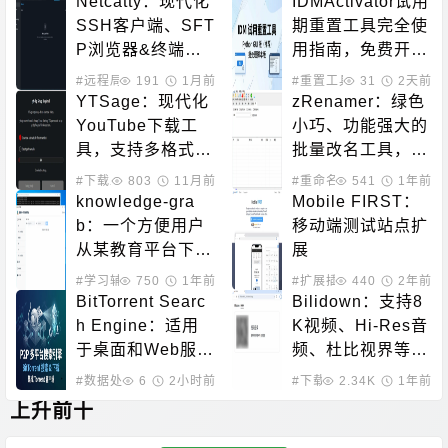
Netcatty：现代化
IDMActivator试用
SSH客户端、SFT
期重置工具完全使
P浏览器&终端管
用指南，免费开源
理器
激活方案
#远程局域
191
#服务器管理
1月前
#重置工具
#下载工具
31
2天前
YTSage：现代化
zRenamer：绿色
YouTube下载工
小巧、功能强大的
具，支持多格式与
批量改名工具，支
高清视频下载
持文本替换、正则
#下载工具
803
11月前
#重命名工具
541
1年前
表达式、序号添加
knowledge-gra
Mobile FIRST：
等
b：一个方便用户
移动端测试站点扩
从某教育平台下载
展
资料的软件
#学习辅助
750
1年前
#扩展插件
440
2年前
BitTorrent Searc
Bilidown：支持8
h Engine：适用
K视频、Hi-Res音
于桌面和Web服务
频、杜比视界等功
器的BitTorrent P2
能的哔哩哔哩视频
#数据处理
6
2小时前
#下载工具
2.34K
1年前
P多平台搜索引擎
解析下载工具
上升前十