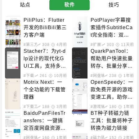
站点
软件
技巧
PiliPlus：Flutter
PotPlayer字幕搜
开发的BiliBili第三
索插件SubtitleCa
方客户端
t完全指南：双源
字幕下载、自动匹
#第三方客户端
308
4月前
#扩展插件
303
#系统增强
11天前
配、90语言支持
Stacher7：为yt-d
QuarkPanTool：
lp设计的现代化G
帮助用户快速批量
UI工具，支持多平
转存、批量分享、
台
批量下载的开源工
#下载工具
261
10月前
#网盘辅助
238
1年前
具
Motrix Next：一
OpenSpeedy：一
个全功能的下载管
款免费开源的游戏
理器
变速工具，助你突
破游戏原本的帧率
#下载工具
188
3月前
#游戏辅助
180
1年前
限制
BaiduPanFilesTr
BT种子转磁力链
ansfers：一键搞
工具：批量将种子
定百度网盘资源！
转换为磁力链接
百度网盘批量转
#网盘辅助
160
1年前
#磁力转换
152
2年前