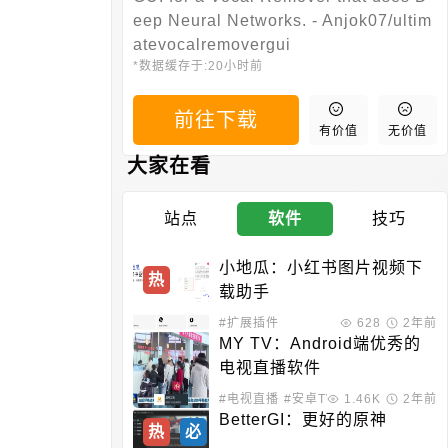
eep Neural Networks. - Anjok07/ultim
atevocalremovergui
*数据缓存于:
20小时前
前往下载
有价值
无价值
大家在看
站点
软件
技巧
小地瓜：小红书图片视频下
热
载助手
#扩展插件
628
2年前
MY TV：Android端优秀的
电视直播软件
#电视直播
#安卓TV
1.46K
2年前
BetterGI：更好的原神
热
必