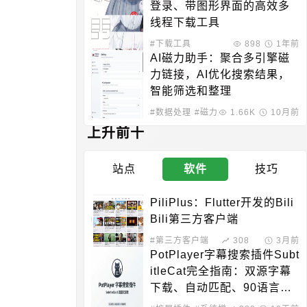
登录、带图形界面的高效多
线程下载工具
#下载工具
898
1年前
AI磁力助手：聚合多引擎磁
力链接，AI优化搜索结果，
智能筛选和整理
#数据处理
#磁力解析
1.66K
10月前
上升前十
站点
软件
技巧
PiliPlus：Flutter开发的Bili
Bili第三方客户端
#第三方客户端
308
3月前
PotPlayer字幕搜索插件Subt
itleCat完全指南：双源字幕
下载、自动匹配、90语言支
持