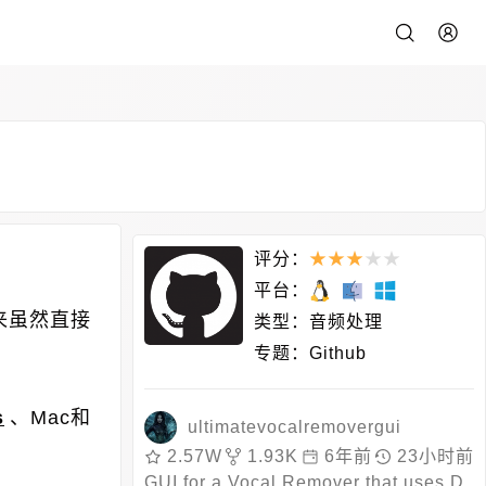
评分：
★
★
★
★
★
平台：
来虽然直接
类型：
音频处理
专题：
Github
s
、Mac和
ultimatevocalremovergui
2.57W
1.93K
6年前
23小时前
GUI for a Vocal Remover that uses D