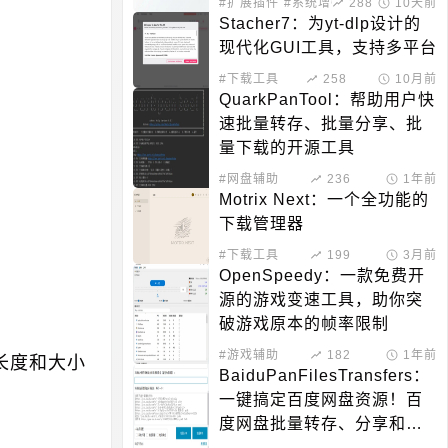
#扩展插件
#系统增强
288
10天前
Stacher7：为yt-dlp设计的
现代化GUI工具，支持多平台
#下载工具
258
10月前
QuarkPanTool：帮助用户快
速批量转存、批量分享、批
量下载的开源工具
#网盘辅助
236
1年前
Motrix Next：一个全功能的
下载管理器
#下载工具
199
3月前
OpenSpeedy：一款免费开
源的游戏变速工具，助你突
破游戏原本的帧率限制
#游戏辅助
182
1年前
长度和大小
BaiduPanFilesTransfers：
一键搞定百度网盘资源！百
度网盘批量转存、分享和检
测工具