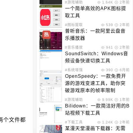
#游戏辅助
1.64K
2年前
一个简单高效的APK图标提
取工具
#图标提取
539
2年前
普听音乐：一款阿里云盘音
热
乐播放器
#音乐播放
941
2年前
SoundSwitch：Windows音
频设备快速切换工具
#系统增强
390
6月前
OpenSpeedy：一款免费开
源的游戏变速工具，助你突
破游戏原本的帧率限制
#游戏辅助
9.99K
1年前
Bilidown：一款简洁好用的B
站视频下载工具
两个文件都
#下载工具
1.24K
2年前
某漫天堂漫画下载器：无需