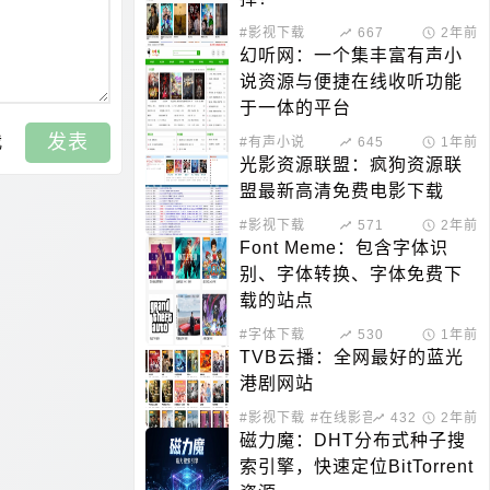
#影视下载
667
2年前
幻听网：一个集丰富有声小
说资源与便捷在线收听功能
于一体的平台
发表
我
#有声小说
645
1年前
光影资源联盟：疯狗资源联
盟最新高清免费电影下载
#影视下载
571
2年前
Font Meme：包含字体识
别、字体转换、字体免费下
载的站点
#字体下载
530
1年前
TVB云播：全网最好的蓝光
港剧网站
#影视下载
#在线影音
432
2年前
磁力魔：DHT分布式种子搜
索引擎，快速定位BitTorrent