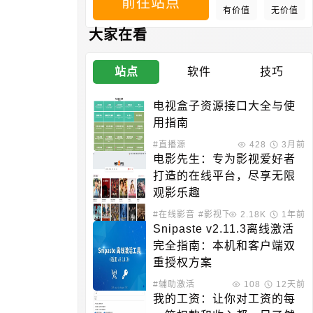
前往站点
有价值
无价值
大家在看
站点
软件
技巧
电视盒子资源接口大全与使
用指南
#直播源
428
3月前
电影先生：专为影视爱好者
打造的在线平台，尽享无限
观影乐趣
#在线影音
#影视下载
2.18K
1年前
Snipaste v2.11.3离线激活
完全指南：本机和客户端双
重授权方案
#辅助激活
108
12天前
我的工资：让你对工资的每