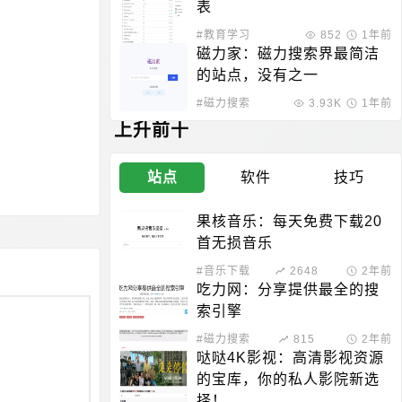
表
#教育学习
852
1年前
磁力家：磁力搜索界最简洁
的站点，没有之一
#磁力搜索
3.93K
1年前
上升前十
站点
软件
技巧
果核音乐：每天免费下载20
首无损音乐
#音乐下载
2648
2年前
吃力网：分享提供最全的搜
索引擎
#磁力搜索
815
2年前
哒哒4K影视：高清影视资源
的宝库，你的私人影院新选
择！