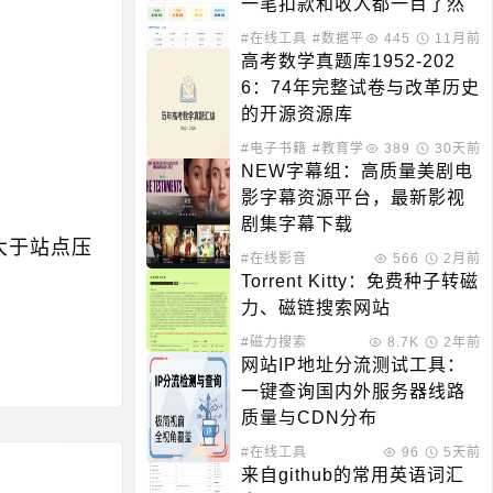
一笔扣款和收入都一目了然
#在线工具
#数据平台
445
11月前
高考数学真题库1952-202
6：74年完整试卷与改革历史
的开源资源库
#电子书籍
#教育学习
389
30天前
NEW字幕组：高质量美剧电
影字幕资源平台，最新影视
剧集字幕下载
大于站点压
#在线影音
566
2月前
Torrent Kitty：免费种子转磁
力、磁链搜索网站
#磁力搜索
8.7K
2年前
网站IP地址分流测试工具：
一键查询国内外服务器线路
质量与CDN分布
#在线工具
96
5天前
来自github的常用英语词汇