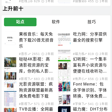
#在线工具
629
1年前
#镜像站点
455
1年前
TikTok等视频平台
上升前十
站点
软件
技巧
果核音乐：每天免
吃力网：分享提供
费下载20首无损音
最全的搜索引擎
乐
#音乐下载
2651
2年前
#磁力搜索
819
2年前
哒哒4K影视：高
幻听网：一个集丰
清影视资源的宝
富有声小说资源与
库，你的私人影院
便捷在线收听功能
新选择！
于一体的平台
#影视下载
683
2年前
#有声小说
656
1年前
光影资源联盟：疯
Font Meme：包
狗资源联盟最新高
含字体识别、字体
清免费电影下载
转换、字体免费下
载的站点
#影视下载
571
2年前
#字体下载
541
1年前
TVB云播：全网最
磁力魔：DHT分布