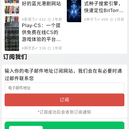
好的蓝光港剧网站
式种子搜索引擎，
快速定位BitTorre
nt资源
#影视下载
432
#在线影音
2年前
#种子下载
409
#磁力搜索
1月前
Play-CS：一个提
供免费在线CS的
游戏体验的平台，
无需下载即可畅玩
#网页游戏
338
1年前
订阅我们
输入你的电子邮件地址订阅网站，我们会在有必要时通
过邮件联系您
订阅
*订阅成功后会收到订阅通知