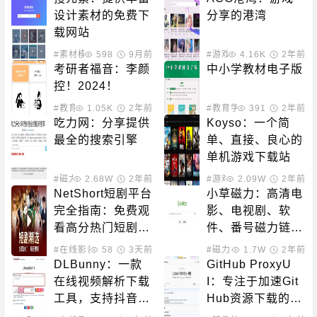
设计素材的免费下
分享的港湾
载网站
#素材模板
598
9月前
#游戏下载
4.16K
2年前
考研者福音：李颜
中小学教材电子版
控！2024！
#教育学习
1.05K
2年前
#教育学习
391
2年前
吃力网：分享提供
Koyso：一个简
最全的搜索引擎
单、直接、良心的
单机游戏下载站
#磁力搜索
2.68W
2年前
#游戏下载
2.09W
2年前
NetShort短剧平台
小草磁力：高清电
完全指南：免费观
影、电视剧、软
看高分热门短剧的
件、番号磁力链接
最佳选择
搜索引擎
#在线影音
58
3天前
#磁力搜索
1.7W
2年前
DLBunny：一款
GitHub ProxyU
在线视频解析下载
I：专注于加速Git
工具，支持抖音、
Hub资源下载的公
快手、Youtube、
益服务平台