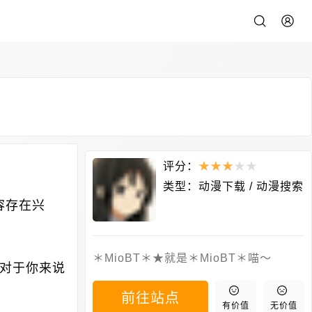
评分：
★
★
★
★
★
类型：
动漫下载
/
动漫搜索
容存在兴
＊MioBT＊★就是＊MioBT＊喵～
对于你来说
前往站点
有价值
无价值