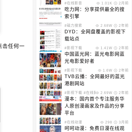
#在线影音
1.01K
2月前
吃力网：分享提供最全的搜
索引擎
#磁力搜索
2.68W
2年前
DYD：全网盘覆盖的影视下
载站点
点击任何一
#影视下载
1.41W
2年前
中国蓝光网：蓝光电影网蓝
光电影爱好者
#影视下载
1.6W
2年前
TVB云播：全网最好的蓝光
港剧网站
#影视下载
#在线影音
2.69W
2年前
漫本：国内首个专注服务华
人原创漫画家及作品的分享
平台
#在线动漫
298
3月前
呵呵动漫：免费日漫在线观