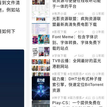
说资源与便捷在线收听功能
看到文件清
于一体的平台
施，例如站
#有声小说
660
1年前
光影资源联盟：疯狗资源联
盟最新高清免费电影下载
道如何下
#影视下载
573
2年前
Font Meme：包含字体识
别、字体转换、字体免费下
载的站点
#字体下载
542
1年前
TVB云播：全网最好的蓝光
港剧网站
#影视下载
#在线影音
435
2年前
磁力魔：DHT分布式种子搜
索引擎，快速定位BitTorrent
资源
#种子下载
#磁力搜索
411
1月前
Play-CS：一个提供免费在