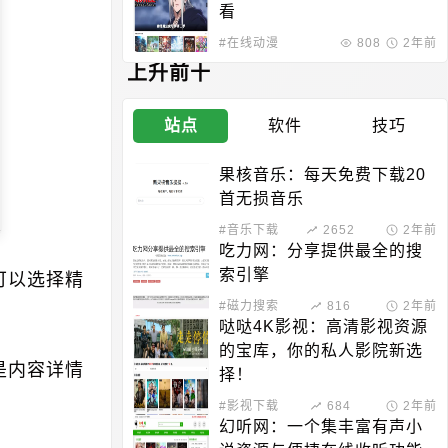
看
#在线动漫
808
2年前
上升前十
站点
软件
技巧
果核音乐：每天免费下载20
首无损音乐
#音乐下载
2652
2年前
吃力网：分享提供最全的搜
索引擎
可以选择精
#磁力搜索
816
2年前
哒哒4K影视：高清影视资源
的宝库，你的私人影院新选
是内容详情
择！
#影视下载
684
2年前
幻听网：一个集丰富有声小