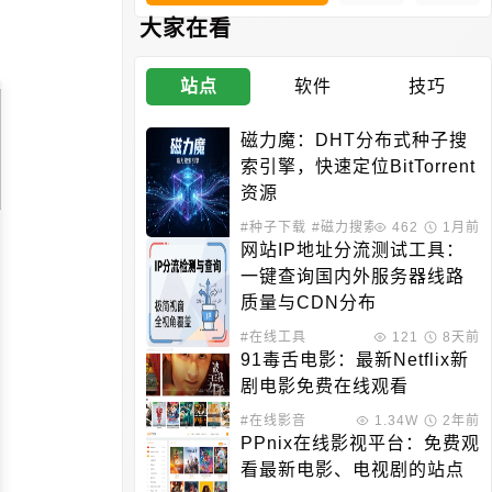
大家在看
站点
软件
技巧
磁力魔：DHT分布式种子搜
索引擎，快速定位BitTorrent
资源
#种子下载
#磁力搜索
462
1月前
网站IP地址分流测试工具：
一键查询国内外服务器线路
质量与CDN分布
#在线工具
121
8天前
91毒舌电影：最新Netflix新
剧电影免费在线观看
#在线影音
1.34W
2年前
PPnix在线影视平台：免费观
看最新电影、电视剧的站点