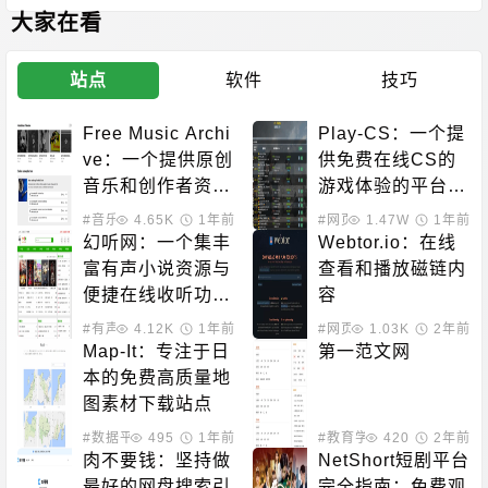
大家在看
站点
软件
技巧
Free Music Archi
Play-CS：一个提
ve：一个提供原创
供免费在线CS的
音乐和创作者资源
游戏体验的平台，
的平台
无需下载即可畅玩
#音乐下载
4.65K
#素材模板
1年前
#网页游戏
1.47W
1年前
幻听网：一个集丰
Webtor.io：在线
富有声小说资源与
查看和播放磁链内
便捷在线收听功能
容
于一体的平台
#有声小说
4.12K
1年前
#网页播放器
1.03K
2年前
Map-It：专注于日
第一范文网
本的免费高质量地
图素材下载站点
#数据平台
495
1年前
#教育学习
420
2年前
肉不要钱：坚持做
NetShort短剧平台
最好的网盘搜索引
完全指南：免费观