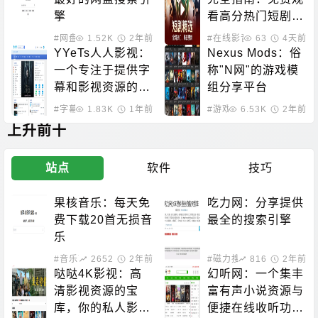
擎
看高分热门短剧的
最佳选择
#网盘搜索
1.52K
2年前
#在线影音
63
4天前
YYeTs人人影视：
Nexus Mods：俗
一个专注于提供字
称"N网"的游戏模
幕和影视资源的平
组分享平台
台
#字幕下载
1.83K
#影视下载
1年前
#游戏下载
6.53K
2年前
上升前十
站点
软件
技巧
果核音乐：每天免
吃力网：分享提供
费下载20首无损音
最全的搜索引擎
乐
#音乐下载
2652
2年前
#磁力搜索
816
2年前
哒哒4K影视：高
幻听网：一个集丰
清影视资源的宝
富有声小说资源与
库，你的私人影院
便捷在线收听功能