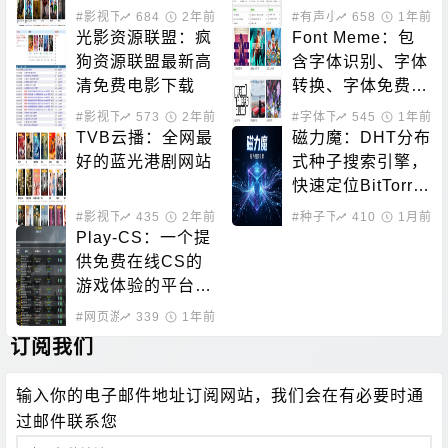
新选择！
于一体的平台
#影视下载
684
2年前
#有声小说
658
1年前
光影资源联盟：疯
Font Meme：包
狗资源联盟最新高
含字体识别、字体
清免费电影下载
转换、字体免费下
载的站点
#影视下载
573
2年前
#字体下载
545
1年前
TVB云播：全网最
磁力魔：DHT分布
好的蓝光港剧网站
式种子搜索引擎，
快速定位BitTorre
nt资源
#影视下载
435
#在线影音
2年前
#种子下载
410
#磁力搜索
1月前
Play-CS：一个提
供免费在线CS的
游戏体验的平台，
无需下载即可畅玩
#网页游戏
339
1年前
订阅我们
输入你的电子邮件地址订阅网站，我们会在有必要时通
过邮件联系您