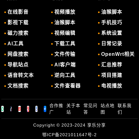
在线影音
视频播放
油猴脚本
影视下载
油猴脚本
手机技巧
磁力搜索
视频编辑
系统设置
AI工具
下载工具
日常记录
网盘搜索
文件传输
OpenWrt相关
导航站点
AI客户端
汇总推荐
语音转文本
逆向工具
项目搭建
文档搜索
文件查看器
电视播放
合作推
关于本
常见问
站点地
联系我
广
站
答
图
们
Copyright © 2023-2024
享乐分享
鄂ICP备2021011647号-2