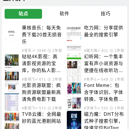
站点
软件
技巧
果核音乐：每天免
吃力网：分享提供
费下载20首无损音
最全的搜索引擎
乐
#音乐下载
2648
2年前
#磁力搜索
811
2年前
哒哒4K影视：高
幻听网：一个集丰
清影视资源的宝
富有声小说资源与
库，你的私人影院
便捷在线收听功能
新选择！
于一体的平台
#影视下载
671
2年前
#有声小说
649
1年前
光影资源联盟：疯
Font Meme：包
狗资源联盟最新高
含字体识别、字体
清免费电影下载
转换、字体免费下
载的站点
#影视下载
571
2年前
#字体下载
532
1年前
TVB云播：全网最
磁力魔：DHT分布
好的蓝光港剧网站
式种子搜索引擎，
快速定位BitTorre