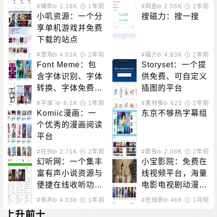
再困难
#辅助激活
1.16K
1年前
#网盘搜索
2.56K
2年前
小叽资源：一个分
搜磁力：搜一搜
享单机游戏并免费
下载的站点
#游戏下载
4.03K
2年前
#磁力搜索
4.83K
2年前
Font Meme：包
Storyset：一个提
含字体识别、字体
供免费、可自定义
转换、字体免费下
插图的平台
载的站点
#字体下载
8.2K
1年前
#素材模板
623
2年前
Komiic漫画：一
东京不够热字幕组
个优秀的漫画阅读
平台
#在线动漫
2.71K
2年前
#影视下载
2.08K
#动漫下载
2年前
幻听网：一个集丰
小宝影院：免费在
富有声小说资源与
线视频平台，海量
便捷在线收听功能
电影电视剧动漫随
于一体的平台
时看
#有声小说
4.03K
1年前
#在线影音
466
1月前
上升前十