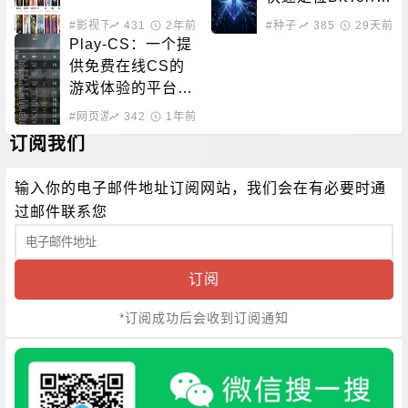
nt资源
#影视下载
431
#在线影音
2年前
#种子下载
385
#磁力搜索
29天前
Play-CS：一个提
供免费在线CS的
游戏体验的平台，
无需下载即可畅玩
#网页游戏
342
1年前
订阅我们
输入你的电子邮件地址订阅网站，我们会在有必要时通
过邮件联系您
订阅
*订阅成功后会收到订阅通知