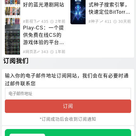
好的蓝光港剧网站
式种子搜索引擎，
快速定位BitTorre
nt资源
#影视下载
435
#在线影音
2年前
#种子下载
411
#磁力搜索
30天前
Play-CS：一个提
供免费在线CS的
游戏体验的平台，
无需下载即可畅玩
#网页游戏
343
1年前
订阅我们
输入你的电子邮件地址订阅网站，我们会在有必要时通
过邮件联系您
订阅
*订阅成功后会收到订阅通知