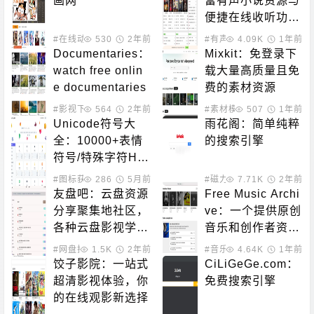
画网
富有声小说资源与
便捷在线收听功能
于一体的平台
#在线动漫
530
2年前
#有声小说
4.09K
1年前
Documentaries：
Mixkit：免登录下
watch free onlin
载大量高质量且免
e documentaries
费的素材资源
#影视下载
564
#在线影音
2年前
#素材模板
507
1年前
Unicode符号大
雨花阁：简单纯粹
全：10000+表情
的搜索引擎
符号/特殊字符HT
ML/CSS/JS代码
#图标获取
286
5月前
#磁力搜索
7.71K
2年前
查询
友盘吧：云盘资源
Free Music Archi
分享聚集地社区，
ve：一个提供原创
各种云盘影视学习
音乐和创作者资源
资料
的平台
#网盘搜索
1.5K
2年前
#音乐下载
4.64K
#素材模板
1年前
饺子影院：一站式
CiLiGeGe.com：
超清影视体验，你
免费搜索引擎
的在线观影新选择