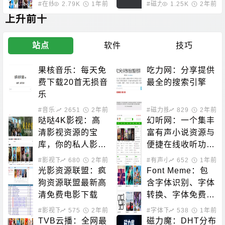
#在线影音
2.79K
#影视下载
1年前
#磁力搜索
1.25K
2年前
上升前十
站点
软件
技巧
果核音乐：每天免
吃力网：分享提供
费下载20首无损音
最全的搜索引擎
乐
#音乐下载
2651
2年前
#磁力搜索
829
2年前
哒哒4K影视：高
幻听网：一个集丰
清影视资源的宝
富有声小说资源与
库，你的私人影院
便捷在线收听功能
新选择！
于一体的平台
#影视下载
680
2年前
#有声小说
652
1年前
光影资源联盟：疯
Font Meme：包
狗资源联盟最新高
含字体识别、字体
清免费电影下载
转换、字体免费下
载的站点
#影视下载
575
2年前
#字体下载
538
1年前
TVB云播：全网最
磁力魔：DHT分布