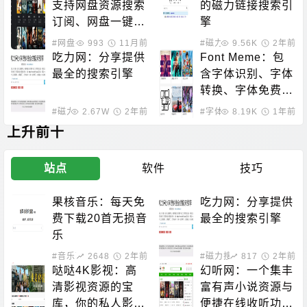
支持网盘资源搜索
的磁力链接搜索引
订阅、网盘一键转
擎
存、定时自动转存
#网盘搜索
993
11月前
#磁力搜索
9.56K
2年前
的开源项目
吃力网：分享提供
Font Meme：包
最全的搜索引擎
含字体识别、字体
转换、字体免费下
载的站点
#磁力搜索
2.67W
2年前
#字体下载
8.19K
1年前
上升前十
站点
软件
技巧
果核音乐：每天免
吃力网：分享提供
费下载20首无损音
最全的搜索引擎
乐
#音乐下载
2648
2年前
#磁力搜索
817
2年前
哒哒4K影视：高
幻听网：一个集丰
清影视资源的宝
富有声小说资源与
库，你的私人影院
便捷在线收听功能