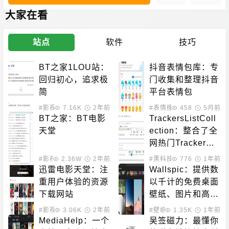
大家在看
站点
软件
技巧
BT之家1LOU站：
抖音表情包库：专
回归初心，追求极
门收集和整理抖音
简
平台表情包
#影视下载
7.16K
2年前
#表情搜索
458
5月前
BT之家：BT电影
TrackersListColl
天堂
ection：整合了全
网热门Tracker并
最终得到了一个优
#影视下载
2.36W
2年前
#黑科技相关
776
1年前
质的Tracker列表
迅雷电影天堂：注
Wallspic：提供数
重用户体验的资源
以千计的免费桌面
下载网站
壁纸、图片和高清
背景图片
#影视下载
3.06K
2年前
#壁纸下载
1.35K
1年前
MediaHelp：一个
吴签磁力：最懂你