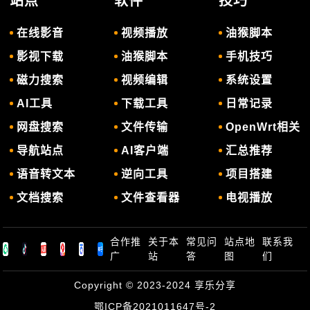
站点
软件
技巧
在线影音
视频播放
油猴脚本
影视下载
油猴脚本
手机技巧
磁力搜索
视频编辑
系统设置
AI工具
下载工具
日常记录
网盘搜索
文件传输
OpenWrt相关
导航站点
AI客户端
汇总推荐
语音转文本
逆向工具
项目搭建
文档搜索
文件查看器
电视播放
合作推
关于本
常见问
站点地
联系我
广
站
答
图
们
Copyright © 2023-2024
享乐分享
鄂ICP备2021011647号-2