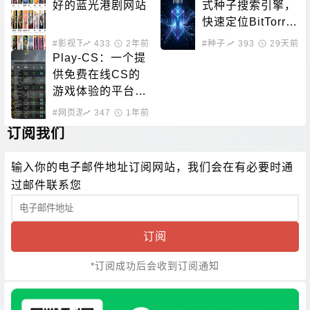
好的蓝光港剧网站
式种子搜索引擎，
快速定位BitTorre
nt资源
#影视下载
433
#在线影音
2年前
#种子下载
393
#磁力搜索
29天前
Play-CS：一个提
供免费在线CS的
游戏体验的平台，
无需下载即可畅玩
#网页游戏
347
1年前
订阅我们
输入你的电子邮件地址订阅网站，我们会在有必要时通
过邮件联系您
订阅
*订阅成功后会收到订阅通知