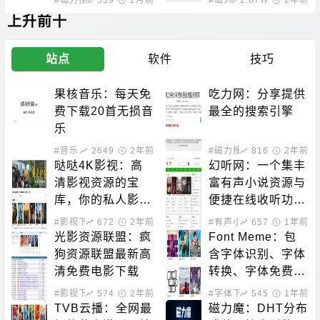
上升前十
站点
软件
技巧
果核音乐：每天免
吃力网：分享提供
费下载20首无损音
最全的搜索引擎
乐
#音乐下载
2649
2年前
#磁力搜索
816
2年前
哒哒4K影视：高
幻听网：一个集丰
清影视资源的宝
富有声小说资源与
库，你的私人影院
便捷在线收听功能
新选择！
于一体的平台
#影视下载
672
2年前
#有声小说
657
1年前
光影资源联盟：疯
Font Meme：包
狗资源联盟最新高
含字体识别、字体
清免费电影下载
转换、字体免费下
载的站点
#影视下载
574
2年前
#字体下载
545
1年前
TVB云播：全网最
磁力魔：DHT分布