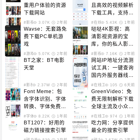
重用户体验的资源
且高效的视频解析
下载网站
下载工具，支持哔
哩哔哩、抖音、快
#影视下载
3.07K
2年前
#在线工具
5.43K
1年前
手等热门平台
Wavse：无套路免
哒哒4K影视：高
费下载PC单机游
清影视资源的宝
戏
库，你的私人影院
新选择！
#游戏下载
5.07K
2年前
#影视下载
7.16K
2年前
BT之家：BT电影
网站IP地址分流测
天堂
试工具：一键查询
国内外服务器线路
质量与CDN分布
#影视下载
2.37W
2年前
#在线工具
105
6天前
Font Meme：包
GreenVideo：免
含字体识别、字体
费无限制解析下载
转换、字体免费下
全球主流及小众视
载的站点
频平台内容
#字体下载
8.22K
1年前
#在线工具
974
1年前
BT1207：好用的
吃力网：分享提供
磁力链接搜索引擎
最全的搜索引擎
#磁力搜索
539
2月前
#磁力搜索
2.67W
2年前