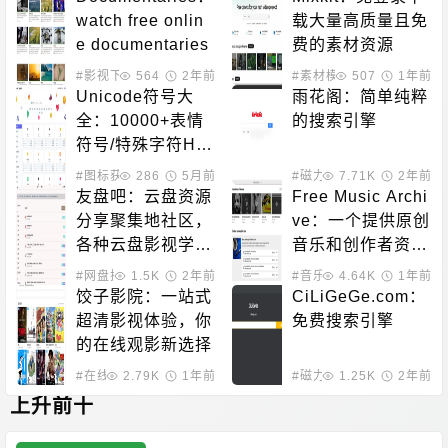
watch free onlin
载大量高质量且免
e documentaries
费的素材资源
#影视下载
564
#在线影音
2年前
#素材模板
507
1年前
Unicode符号大
雨花阁：简单纯粹
全：10000+表情
的搜索引擎
符号/特殊字符HT
ML/CSS/JS代码
#图标获取
286
5月前
#磁力搜索
7.71K
2年前
查询
友盘吧：云盘资源
Free Music Archi
分享聚集地社区，
ve：一个提供原创
各种云盘影视学习
音乐和创作者资源
资料
的平台
#网盘搜索
1.5K
2年前
#音乐下载
4.64K
#素材模板
1年前
饺子影院：一站式
CiLiGeGe.com：
超清影视体验，你
免费搜索引擎
的在线观影新选择
#在线影音
2.79K
#影视下载
1年前
#磁力搜索
1.25K
2年前
上升前十