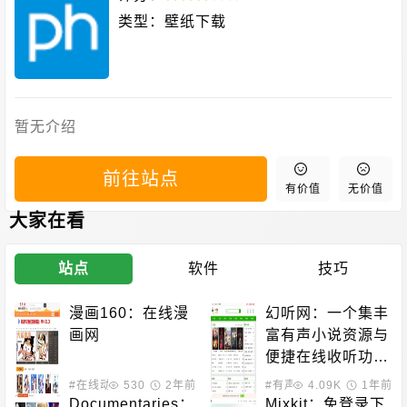
类型：
壁纸下载
暂无介绍
前往站点
有价值
无价值
大家在看
站点
软件
技巧
漫画160：在线漫
幻听网：一个集丰
画网
富有声小说资源与
便捷在线收听功能
于一体的平台
#在线动漫
530
2年前
#有声小说
4.09K
1年前
Documentaries：
Mixkit：免登录下