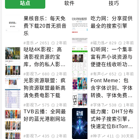
站点
软件
技巧
果核音乐：每天免
吃力网：分享提供
费下载20首无损音
最全的搜索引擎
乐
#音乐下载
2651
2年前
#磁力搜索
829
2年前
哒哒4K影视：高
幻听网：一个集丰
清影视资源的宝
富有声小说资源与
库，你的私人影院
便捷在线收听功能
新选择！
于一体的平台
#影视下载
680
2年前
#有声小说
652
1年前
光影资源联盟：疯
Font Meme：包
狗资源联盟最新高
含字体识别、字体
清免费电影下载
转换、字体免费下
载的站点
#影视下载
575
2年前
#字体下载
538
1年前
TVB云播：全网最
磁力魔：DHT分布
好的蓝光港剧网站
式种子搜索引擎，
快速定位BitTorre
nt资源
#影视下载
435
#在线影音
2年前
#种子下载
411
#磁力搜索
30天前