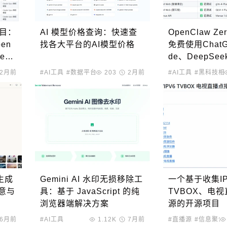
s项目：
AI 模型价格查询：快速查
OpenClaw Ze
en
找各大平台的AI模型价格
免费使用ChatG
ek
de、DeepSe
2月前
#AI工具
#数据平台
#信息聚合
203
2月前
#AI工具
#黑科技相
像生成
Gemini AI 水印无损移除工
一个基于收集IPV
意与
具：基于 JavaScript 的纯
TVBOX、电
浏览器端解决方案
源的开源项目
6月前
#AI工具
1.12K
7月前
#直播源
#信息聚合