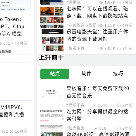
#直播源
1.07K
7月前
七味网：可以在线观看、磁
链下载、网盘下载影视站点
ro Token：
#在线影音
#影视下载
1.16K
4月前
PT、Clau
迅雷电影天堂：注重用户体
ek等AI模型
验的资源下载网站
关
571
4月前
#影视下载
3.06K
2年前
上升前十
站点
软件
技巧
果核音乐：每天免费下载20
首无损音乐
#音乐下载
2648
2年前
4/IPV6、
吃力网：分享提供最全的搜
视直播和点播
索引擎
#磁力搜索
818
2年前
#安卓应用
492
10月前
哒哒4K影视：高清影视资源