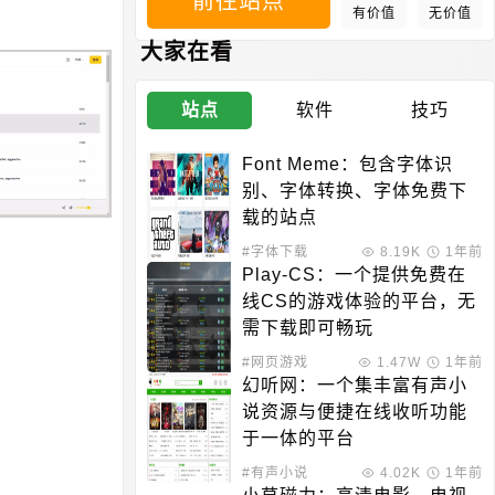
前往站点
有价值
无价值
大家在看
站点
软件
技巧
Font Meme：包含字体识
别、字体转换、字体免费下
载的站点
#字体下载
8.19K
1年前
Play-CS：一个提供免费在
线CS的游戏体验的平台，无
需下载即可畅玩
#网页游戏
1.47W
1年前
幻听网：一个集丰富有声小
说资源与便捷在线收听功能
于一体的平台
#有声小说
4.02K
1年前