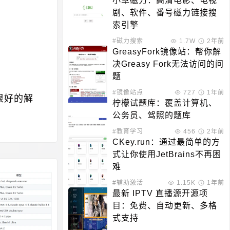
小草磁力：高清电影、电视
剧、软件、番号磁力链接搜
索引擎
#磁力搜索
1.7W
2年前
GreasyFork镜像站：帮你解
决Greasy Fork无法访问的问
题
#镜像站点
727
1年前
很好的解
柠檬试题库：覆盖计算机、
公务员、驾照的题库
#教育学习
456
2年前
CKey.run：通过最简单的方
式让你使用JetBrains不再困
难
#辅助激活
1.15K
1年前
最新 IPTV 直播源开源项
目：免费、自动更新、多格
式支持