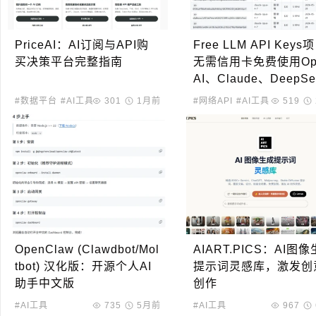
PriceAI：AI订阅与API购
Free LLM API Key
买决策平台完整指南
无需信用卡免费使用Op
AI、Claude、DeepSe
等AI模型
#数据平台
#AI工具
301
1月前
#网络API
#AI工具
519
OpenClaw (Clawdbot/Mol
AIART.PICS：AI图
tbot) 汉化版：开源个人AI
提示词灵感库，激发创
助手中文版
创作
#AI工具
735
5月前
#AI工具
967