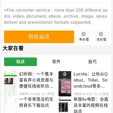
>File converter service - more than 200 different au
dio, video, document, ebook, archive, image, sprea
dsheet and presentation formats supported.
前往站点
有价值
无价值
大家在看
站点
软件
技巧
幻听网：一个集丰
Lucida：让你从Q
富有声小说资源与
obuz、Tidal、So
便捷在线收听功能
undcloud等多个
于一体的平台
主流音乐平台免费
#有声小说
4.03K
1年前
#音乐下载
912
11月前
下载高质量音乐的
一个非常简洁的无
新版6v电影：全面
网站
损音乐下载站点
且丰富的视频在线
站点