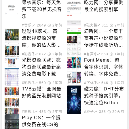
果核音乐：每天免
吃力网：分享提供
费下载20首无损音
最全的搜索引擎
乐
#音乐下载
2649
2年前
#磁力搜索
811
2年前
哒哒4K影视：高
幻听网：一个集丰
清影视资源的宝
富有声小说资源与
库，你的私人影院
便捷在线收听功能
新选择！
于一体的平台
#影视下载
672
2年前
#有声小说
653
1年前
光影资源联盟：疯
Font Meme：包
狗资源联盟最新高
含字体识别、字体
清免费电影下载
转换、字体免费下
载的站点
#影视下载
569
2年前
#字体下载
546
1年前
TVB云播：全网最
磁力魔：DHT分布
好的蓝光港剧网站
式种子搜索引擎，
快速定位BitTorre
nt资源
#影视下载
433
#在线影音
2年前
#种子下载
388
#磁力搜索
29天前
Play-CS：一个提
供免费在线CS的