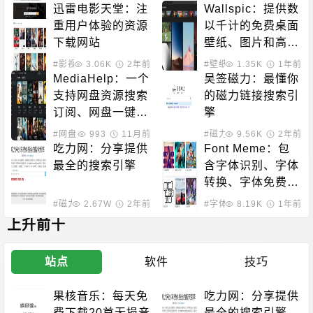
质的Tracker列表
迅雷电影天堂：注
Wallspic：提供数
重用户体验的资源
以千计的免费桌面
下载网站
壁纸、图片和高清
背景图片
#影视下载
3.06K
2年前
#壁纸下载
1.35K
1年前
MediaHelp：一个
吴签磁力：最懂你
支持网盘资源搜索
的磁力链接搜索引
订阅、网盘一键转
擎
存、定时自动转存
#网盘搜索
993
11月前
#磁力搜索
9.56K
2年前
的开源项目
吃力网：分享提供
Font Meme：包
最全的搜索引擎
含字体识别、字体
转换、字体免费下
载的站点
#磁力搜索
2.67W
2年前
#字体下载
8.19K
1年前
上升前十
站点
软件
技巧
果核音乐：每天免
吃力网：分享提供
费下载20首无损音
最全的搜索引擎