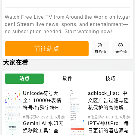
Watch Free Live TV from Around the World on tv.gar
den! Stream live news, sports, and entertainment—
no subscription needed. Start watching now!
前往站点
有价值
无价值
大家在看
站点
软件
技巧
Unicode符号大
adblock_list：中
全：10000+表情
文区广告过滤与隐
符号/特殊字符HT
私保护的高效解决
ML/CSS/JS代码
方案
#图标获取
292
5月前
#信息聚合
663
#黑科技相关
6月前
查询
Gemini AI 水印无
IPTV神器Pro：每
损移除工具：基
日更新的酒店源与