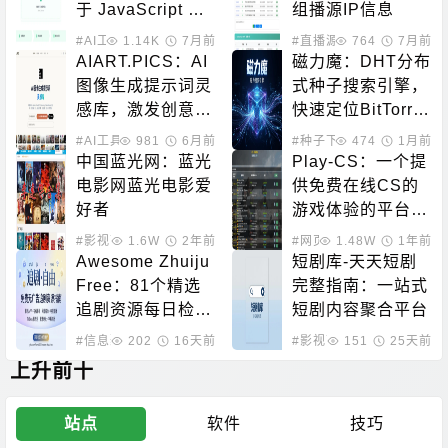
于 JavaScript 的
组播源IP信息
纯浏览器端解决方
#AI工具
1.14K
7月前
#直播源
764
7月前
案
AIART.PICS：AI
磁力魔：DHT分布
图像生成提示词灵
式种子搜索引擎，
感库，激发创意与
快速定位BitTorre
创作
nt资源
#AI工具
981
6月前
#种子下载
474
#磁力搜索
1月前
中国蓝光网：蓝光
Play-CS：一个提
电影网蓝光电影爱
供免费在线CS的
好者
游戏体验的平台，
无需下载即可畅玩
#影视下载
1.6W
2年前
#网页游戏
1.48W
1年前
Awesome Zhuiju 
短剧库-天天短剧
Free：81个精选
完整指南：一站式
追剧资源每日检测
短剧内容聚合平台
可用性的开源导航
#信息聚合
202
#在线影音
16天前
#影视下载
151
#网盘搜索
25天前
上升前十
站点
软件
技巧