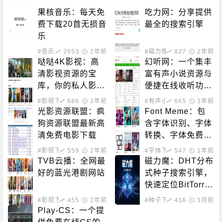
果核音乐：每天免
吃力网：分享提供
费下载20首无损音
最全的搜索引擎
乐
#音乐下载
2653
2年前
#磁力搜索
827
2年前
哒哒4K影视：高
幻听网：一个集丰
清影视资源的宝
富有声小说资源与
库，你的私人影院
便捷在线收听功能
新选择！
于一体的平台
#影视下载
686
2年前
#有声小说
665
1年前
光影资源联盟：疯
Font Meme：包
狗资源联盟最新高
含字体识别、字体
清免费电影下载
转换、字体免费下
载的站点
#影视下载
559
2年前
#字体下载
547
1年前
TVB云播：全网最
磁力魔：DHT分布
好的蓝光港剧网站
式种子搜索引擎，
快速定位BitTorre
nt资源
#影视下载
455
#在线影音
2年前
#种子下载
416
#磁力搜索
1月前
Play-CS：一个提