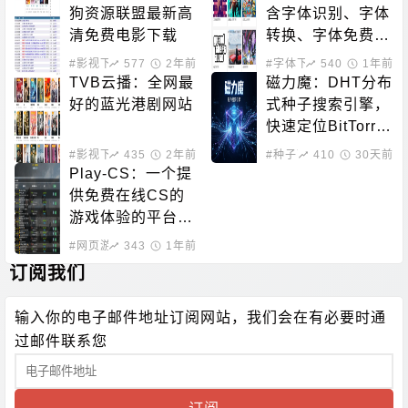
狗资源联盟最新高
含字体识别、字体
清免费电影下载
转换、字体免费下
载的站点
#影视下载
577
2年前
#字体下载
540
1年前
TVB云播：全网最
磁力魔：DHT分布
好的蓝光港剧网站
式种子搜索引擎，
快速定位BitTorre
nt资源
#影视下载
435
#在线影音
2年前
#种子下载
410
#磁力搜索
30天前
Play-CS：一个提
供免费在线CS的
游戏体验的平台，
无需下载即可畅玩
#网页游戏
343
1年前
订阅我们
输入你的电子邮件地址订阅网站，我们会在有必要时通
过邮件联系您