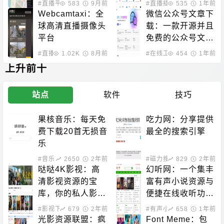
#直播平台
583
9月前
#直播插件
535
1年前
Webcamtaxi：全
微信公众号文章下
球高清直播摄像头
载：一款开源并且
平台
免费的公众号文章
下载工具
#直播平台
1.02K
8月前
#在线工具
454
1年前
上升前十
站点
软件
技巧
果核音乐：每天免
吃力网：分享提供
费下载20首无损音
最全的搜索引擎
乐
#音乐下载
2650
2年前
#磁力搜索
829
2年前
哒哒4K影视：高
幻听网：一个集丰
清影视资源的宝
富有声小说资源与
库，你的私人影院
便捷在线收听功能
新选择！
于一体的平台
#影视下载
679
2年前
#有声小说
658
1年前
光影资源联盟：疯
Font Meme：包