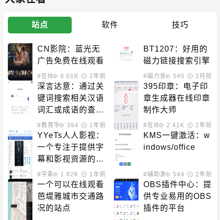
站点
软件
技巧
CN影院：蓝光无
BT1207：好用的
广告免费在线观看
磁力链接搜索引擎
#在线影音
6.01K
2年前
#磁力搜索
545
2月前
深言达意：通过关
395印章：电子印
键词搜索相关汉语
章生成器在线印章
词汇或成语的查询
制作大师
平台
#教育学习
394
#在线工具
1年前
#在线工具
2.41K
2年前
YYeTs人人影视：
KMS一键激活：w
一个专注于提供字
indows/office
幕和影视资源的平
台
#字幕下载
1.82K
#影视下载
1年前
#辅助激活
544
2年前
一个可以在线观看
OBS插件中心：提
芭堤雅城市交通路
供专业易用的OBS
况的站点
插件的平台