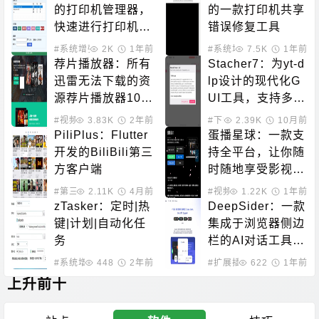
的打印机管理器，
的一款打印机共享
快速进行打印机的
错误修复工具
各种操作
#系统增强
2K
1年前
#系统增强
7.5K
1年前
荐片播放器：所有
Stacher7：为yt-d
迅雷无法下载的资
lp设计的现代化G
源荐片播放器10
UI工具，支持多平
0%可以高速下载
台
#视频播放
3.83K
2年前
#下载工具
2.39K
10月前
PiliPlus：Flutter
蛋播星球：一款支
开发的BiliBili第三
持全平台，让你随
方客户端
时随地享受影视盛
宴的神器
#第三方客户端
2.11K
4月前
#视频播放
1.22K
1年前
zTasker：定时|热
DeepSider：一款
键|计划|自动化任
集成于浏览器侧边
务
栏的AI对话工具，
可免费使用所有顶
#系统增强
448
2年前
#扩展插件
622
1年前
级大模型
上升前十