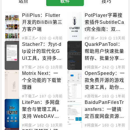
站点
软件
技巧
PiliPlus：Flutter
PotPlayer字幕搜
开发的BiliBili第三
索插件SubtitleCa
方客户端
t完全指南：双源
字幕下载、自动匹
#第三方客户端
320
4月前
#扩展插件
319
#系统增强
13天前
配、90语言支持
Stacher7：为yt-d
QuarkPanTool：
lp设计的现代化G
帮助用户快速批量
UI工具，支持多平
转存、批量分享、
台
批量下载的开源工
#下载工具
264
10月前
#网盘辅助
242
1年前
具
Motrix Next：一
OpenSpeedy：一
个全功能的下载管
款免费开源的游戏
理器
变速工具，助你突
破游戏原本的帧率
#下载工具
187
3月前
#游戏辅助
183
1年前
限制
LitePan：多网盘
BaiduPanFilesTr
聚合与管理工具，
ansfers：一键搞
支持 WebDAV、
定百度网盘资源！
STRM、媒体整理
百度网盘批量转
#网盘辅助
162
#数据处理
10天前
#网盘辅助
160
1年前