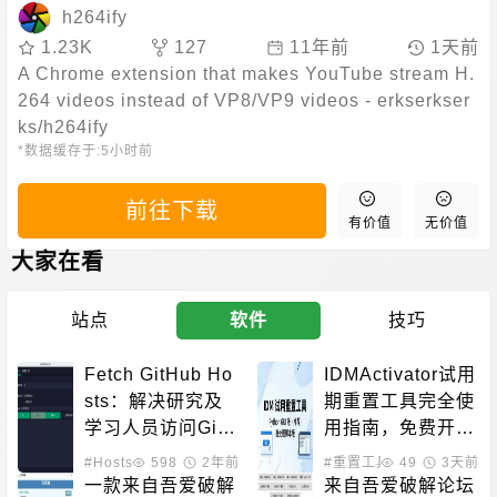
h264ify
1.23K
127
11年前
1天前
A Chrome extension that makes YouTube stream H.
264 videos instead of VP8/VP9 videos - erkserkser
ks/h264ify
*数据缓存于:
5小时前
前往下载
有价值
无价值
大家在看
站点
软件
技巧
Fetch GitHub Ho
IDMActivator试用
sts：解决研究及
期重置工具完全使
学习人员访问Gith
用指南，免费开源
ub过慢
激活方案
#Hosts管理
598
2年前
#重置工具
#下载工具
49
3天前
一款来自吾爱破解
来自吾爱破解论坛