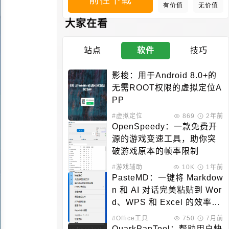
前往下载
有价值
无价值
大家在看
站点
软件
技巧
影梭：用于Android 8.0+的
无需ROOT权限的虚拟定位A
PP
#虚拟定位
869
2年前
OpenSpeedy：一款免费开
源的游戏变速工具，助你突
破游戏原本的帧率限制
#游戏辅助
10K
1年前
PasteMD：一键将 Markdow
n 和 AI 对话完美粘贴到 Wor
d、WPS 和 Excel 的效率工
具
#Office工具
750
7月前
QuarkPanTool：帮助用户快