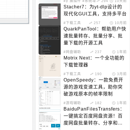
#扩展插件
#系统增强
294
10天前
Stacher7：为yt-dlp设计的
现代化GUI工具，支持多平台
#下载工具
257
10月前
QuarkPanTool：帮助用户快
速批量转存、批量分享、批
量下载的开源工具
#网盘辅助
237
1年前
Motrix Next：一个全功能的
下载管理器
#下载工具
190
3月前
OpenSpeedy：一款免费开
源的游戏变速工具，助你突
破游戏原本的帧率限制
#游戏辅助
182
1年前
BaiduPanFilesTransfers：
一键搞定百度网盘资源！百
度网盘批量转存、分享和检
测工具