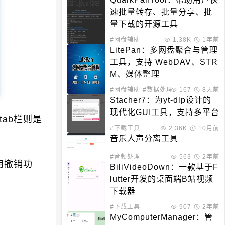
速批量转存、批量分享、批
量下载的开源工具
#网盘辅助
1.38K
1年前
LitePan：多网盘聚合与管理
工具，支持 WebDAV、STR
M、媒体整理
#网盘辅助
#数据处理
167
8天前
Stacher7：为yt-dlp设计的
现代化GUI工具，支持多平台
ab栏则是
#下载工具
2.36K
10月前
音乐人声分离工具
#音频处理
563
2年前
用撤销功
BiliVideoDown：一款基于F
lutter开发的桌面端B站视频
下载器
#下载工具
907
2年前
MyComputerManager：管