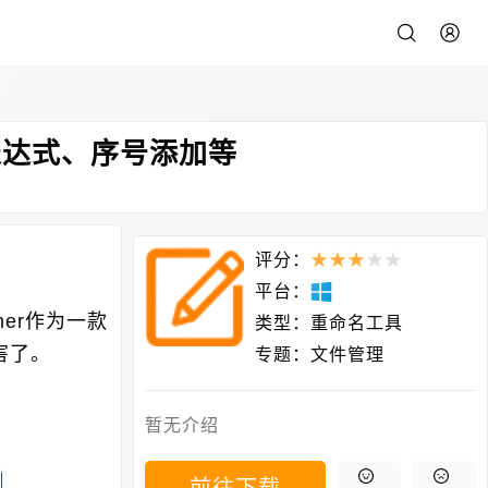
表达式、序号添加等
评分：
★
★
★
★
★
平台：
er作为一款
类型：
重命名工具
害了。
专题：
文件管理
暂无介绍