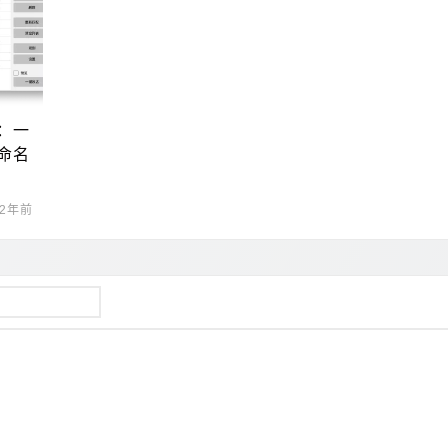
：一
命名
2年前