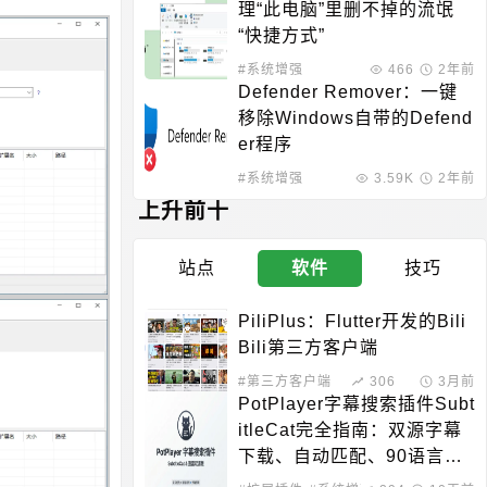
理“此电脑”里删不掉的流氓
“快捷方式”
#系统增强
466
2年前
Defender Remover：一键
移除Windows自带的Defend
er程序
#系统增强
3.59K
2年前
上升前十
站点
软件
技巧
PiliPlus：Flutter开发的Bili
Bili第三方客户端
#第三方客户端
306
3月前
PotPlayer字幕搜索插件Subt
itleCat完全指南：双源字幕
下载、自动匹配、90语言支
持