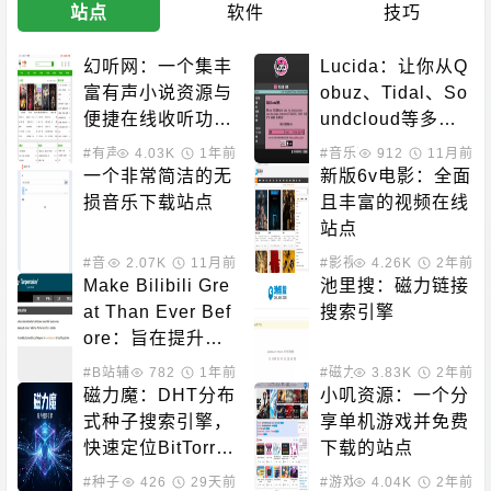
站点
软件
技巧
幻听网：一个集丰
Lucida：让你从Q
富有声小说资源与
obuz、Tidal、So
便捷在线收听功能
undcloud等多个
于一体的平台
主流音乐平台免费
#有声小说
4.03K
1年前
#音乐下载
912
11月前
下载高质量音乐的
一个非常简洁的无
新版6v电影：全面
网站
损音乐下载站点
且丰富的视频在线
站点
#音乐下载
2.07K
11月前
#影视下载
4.26K
#在线影音
2年前
Make Bilibili Gre
池里搜：磁力链接
at Than Ever Bef
搜索引擎
ore：旨在提升Bili
bili用户体验，防
#B站辅助
782
1年前
#磁力搜索
3.83K
2年前
止日志报告和用户
磁力魔：DHT分布
小叽资源：一个分
跟踪
式种子搜索引擎，
享单机游戏并免费
快速定位BitTorre
下载的站点
nt资源
#种子下载
426
#磁力搜索
29天前
#游戏下载
4.04K
2年前