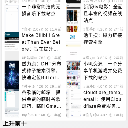
#有声小说
4.03K
1年前
#音乐下载
912
11月前
下载高质量音乐的
一个非常简洁的无
新版6v电影：全面
网站
损音乐下载站点
且丰富的视频在线
站点
#音乐下载
2.07K
11月前
#影视下载
4.26K
#在线影音
2年前
Make Bilibili Gre
池里搜：磁力链接
at Than Ever Bef
搜索引擎
ore：旨在提升Bili
bili用户体验，防
#B站辅助
782
1年前
#磁力搜索
3.83K
2年前
止日志报告和用户
磁力魔：DHT分布
小叽资源：一个分
跟踪
式种子搜索引擎，
享单机游戏并免费
快速定位BitTorre
下载的站点
nt资源
#种子下载
426
#磁力搜索
29天前
#游戏下载
4.04K
2年前
谷歌临时邮箱：提
cloudflare_temp_
供免费的临时谷歌
email：使用Clou
邮箱，临时Gmail
dflare免费服务，
邮箱
免费服务搭建的临
#临时邮箱
6.54K
1年前
#临时邮箱
487
1年前
时邮箱项目
上升前十