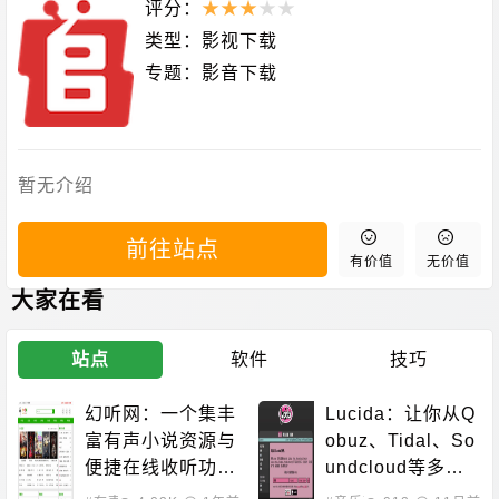
评分：
★
★
★
★
★
类型：
影视下载
专题：
影音下载
暂无介绍
前往站点
有价值
无价值
大家在看
站点
软件
技巧
幻听网：一个集丰
Lucida：让你从Q
富有声小说资源与
obuz、Tidal、So
便捷在线收听功能
undcloud等多个
于一体的平台
主流音乐平台免费