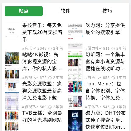
站点
软件
技巧
果核音乐：每天免
吃力网：分享提供
费下载20首无损音
最全的搜索引擎
乐
#音乐下载
2649
2年前
#磁力搜索
811
2年前
哒哒4K影视：高
幻听网：一个集丰
清影视资源的宝
富有声小说资源与
库，你的私人影院
便捷在线收听功能
新选择！
于一体的平台
#影视下载
672
2年前
#有声小说
653
1年前
光影资源联盟：疯
Font Meme：包
狗资源联盟最新高
含字体识别、字体
清免费电影下载
转换、字体免费下
载的站点
#影视下载
569
2年前
#字体下载
546
1年前
TVB云播：全网最
磁力魔：DHT分布
好的蓝光港剧网站
式种子搜索引擎，
快速定位BitTorre