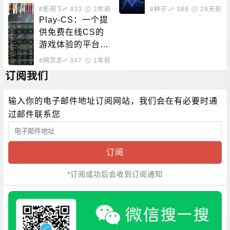
nt资源
#影视下载
433
#在线影音
2年前
#种子下载
388
#磁力搜索
29天前
Play-CS：一个提
供免费在线CS的
游戏体验的平台，
无需下载即可畅玩
#网页游戏
347
1年前
订阅我们
输入你的电子邮件地址订阅网站，我们会在有必要时通
过邮件联系您
订阅
*订阅成功后会收到订阅通知