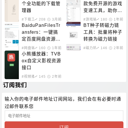
个全功能的下载管
款免费开源的游戏
理器
变速工具，助你突
破游戏原本的帧率
#下载工具
208
3月前
#游戏辅助
180
1年前
限制
BaiduPanFilesTr
BT种子转磁力链
ansfers：一键搞
工具：批量将种子
定百度网盘资源！
转换为磁力链接
百度网盘批量转
#网盘辅助
160
1年前
#磁力转换
146
2年前
存、分享和检测工
小熊播放器：TVB
热
具
ox自定义影视资源
接口
#视频播放
145
2年前
订阅我们
输入你的电子邮件地址订阅网站，我们会在有必要时通
过邮件联系您
订阅