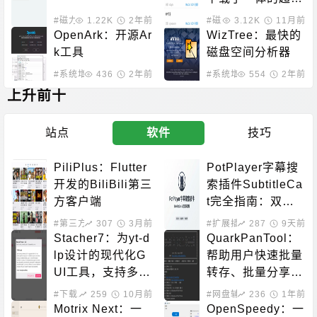
工具
#磁力解析
1.22K
#离线下载
2年前
#磁力解析
3.12K
#离线下载
11月前
#视
OpenArk：开源Ar
WizTree：最快的
k工具
磁盘空间分析器
#系统增强
436
2年前
#系统增强
554
2年前
上升前十
站点
软件
技巧
PiliPlus：Flutter
PotPlayer字幕搜
开发的BiliBili第三
索插件SubtitleCa
方客户端
t完全指南：双源
字幕下载、自动匹
#第三方客户端
307
3月前
#扩展插件
287
#系统增强
9天前
配、90语言支持
Stacher7：为yt-d
QuarkPanTool：
lp设计的现代化G
帮助用户快速批量
UI工具，支持多平
转存、批量分享、
台
批量下载的开源工
#下载工具
259
10月前
#网盘辅助
236
1年前
具
Motrix Next：一
OpenSpeedy：一