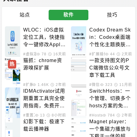
站点
软件
技巧
WLOC：iOS虚拟
Codex Dream Sk
定位工具，快捷指
in：Codex桌面端
令一键修改Apple
个性化主题换肤工
网络定位
具
#虚拟定位
78
16天前
#扩展插件
44
2天前
猫抓：chrome资
一款支持图文的P
热
源嗅探扩展
C端微信公众号文
章下载工具
#扩展插件
1.46K
2年前
#微信辅助
323
11月前
IDMActivator试用
SwitchHosts：一
期重置工具完全使
个管理、切换多个
用指南，免费开源
hosts方案的免费
激活方案
开源工具
#重置工具
13
#下载工具
8小时前
#Hosts管理
784
#系统增强
2年前
幻影下载：极速下
Magnet player：
载云播神器
一个集磁力播放与
下载于一体的超强