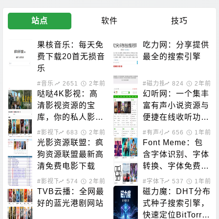
站点
软件
技巧
果核音乐：每天免
吃力网：分享提供
费下载20首无损音
最全的搜索引擎
乐
#音乐下载
2651
2年前
#磁力搜索
824
2年前
哒哒4K影视：高
幻听网：一个集丰
清影视资源的宝
富有声小说资源与
库，你的私人影院
便捷在线收听功能
新选择！
于一体的平台
#影视下载
683
2年前
#有声小说
656
1年前
光影资源联盟：疯
Font Meme：包
狗资源联盟最新高
含字体识别、字体
清免费电影下载
转换、字体免费下
载的站点
#影视下载
574
2年前
#字体下载
537
1年前
TVB云播：全网最
磁力魔：DHT分布
好的蓝光港剧网站
式种子搜索引擎，
快速定位BitTorre