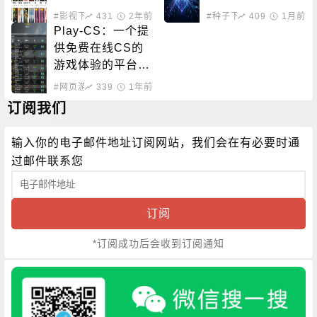
nt资源
#影视下载
431
#在线影音
2年前
#种子下载
409
#磁力搜索
1月前
Play-CS：一个提
供免费在线CS的
游戏体验的平台，
无需下载即可畅玩
#网页游戏
339
1年前
订阅我们
输入你的电子邮件地址订阅网站，我们会在有必要时通
过邮件联系您
订阅
*订阅成功后会收到订阅通知