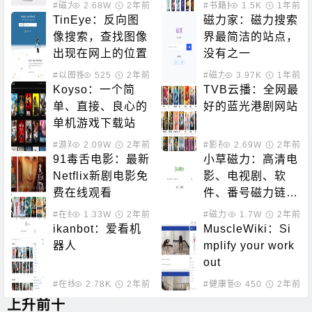
爱好者的数字天堂
#磁力搜索
2.68W
2年前
#书籍推荐
1.5K
#电子小说
1年前
TinEye：反向图
磁力家：磁力搜索
像搜索，查找图像
界最简洁的站点，
出现在网上的位置
没有之一
#以图搜图
525
2年前
#磁力搜索
3.97K
1年前
Koyso：一个简
TVB云播：全网最
单、直接、良心的
好的蓝光港剧网站
单机游戏下载站
#游戏下载
2.09W
2年前
#影视下载
2.69W
#在线影音
2年前
91毒舌电影：最新
小草磁力：高清电
Netflix新剧电影免
影、电视剧、软
费在线观看
件、番号磁力链接
搜索引擎
#在线影音
1.33W
2年前
#磁力搜索
1.7W
2年前
ikanbot：爱看机
MuscleWiki：Si
器人
mplify your work
out
#在线影音
2.78K
2年前
#健康管理
450
2年前
上升前十