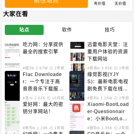
前往站点
有价值
无价值
大家在看
站点
软件
技巧
吃力网：分享提供
迅雷电影天堂：注
最全的搜索引擎
重用户体验的资源
下载网站
#磁力搜索
2.67W
2年前
#影视下载
3.05K
2年前
Flac Downloade
缘觉影视(YJY
r：一个专注于高
S)：最新电影电视
音质音乐下载服务
剧免费下载在线观
的站点
看
#音乐下载
2.02K
10月前
#影视下载
1.15W
#在线影音
2年前
爱好网：最大的密
Xiaomi-BootLoad
热
钥分享网站！
er-Questionnair
e：小米BootLoad
er《解锁资格答题
#账号密钥
1.19K
1年前
#题目答案
1.35K
2年前
测试》