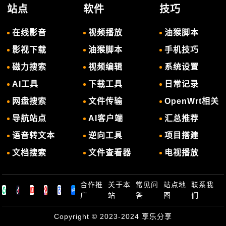
站点
软件
技巧
在线影音
视频播放
油猴脚本
影视下载
油猴脚本
手机技巧
磁力搜索
视频编辑
系统设置
AI工具
下载工具
日常记录
网盘搜索
文件传输
OpenWrt相关
导航站点
AI客户端
汇总推荐
语音转文本
逆向工具
项目搭建
文档搜索
文件查看器
电视播放
合作推
关于本
常见问
站点地
联系我
广
站
答
图
们
Copyright © 2023-2024
享乐分享