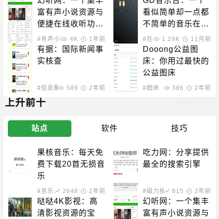
幻听网：一个集丰
GD音乐台：一个
富有声小说资源与
看似简单却一点都
便捷在线收听功能
不简单的音乐在线
于一体的平台
站点
#有声小说
4K
1年前
#在线影音
1.29K
11月前
有据：国际新闻事
Dooong公益图
实核查
床：你用过最快的
公益图床
#信息聚合
589
2年前
#图床
386
2年前
上升前十
站点
软件
技巧
果核音乐：每天免
吃力网：分享提供
费下载20首无损音
最全的搜索引擎
乐
#音乐下载
2648
2年前
#磁力搜索
815
2年前
哒哒4K影视：高
幻听网：一个集丰
清影视资源的宝
富有声小说资源与