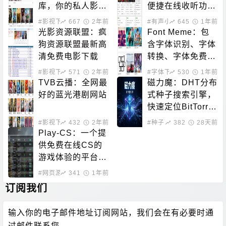
库，你的私人影院
便捷在线收听功能
新选择！
于一体的平台
#影视下载
667
2年前
#有声小说
645
1年前
光影资源联盟：疯
Font Meme：包
狗资源联盟最新高
含字体识别、字体
清免费电影下载
转换、字体免费下
载的站点
#影视下载
571
2年前
#字体下载
530
1年前
TVB云播：全网最
磁力魔：DHT分布
好的蓝光港剧网站
式种子搜索引擎，
快速定位BitTorre
nt资源
#影视下载
432
#在线影音
2年前
#种子下载
382
#磁力搜索
28天前
Play-CS：一个提
供免费在线CS的
游戏体验的平台，
无需下载即可畅玩
#网页游戏
341
1年前
订阅我们
输入你的电子邮件地址订阅网站，我们会在有必要时通
过邮件联系您