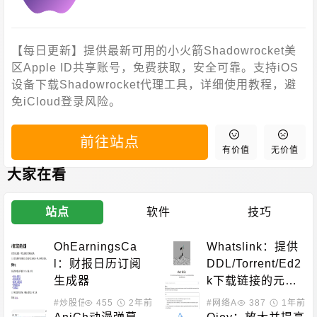
【每日更新】提供最新可用的小火箭Shadowrocket美
区Apple ID共享账号，免费获取，安全可靠。支持iOS
设备下载Shadowrocket代理工具，详细使用教程，避
免iCloud登录风险。
前往站点
有价值
无价值
大家在看
站点
软件
技巧
OhEarningsCa
Whatslink：提供
l：财报日历订阅
DDL/Torrent/Ed2
生成器
k下载链接的元数
据查询服务
#炒股信息
455
2年前
#网络API
387
#在线工具
1年前