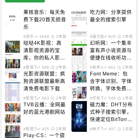
果核音乐：每天免
吃力网：分享提供
费下载20首无损音
最全的搜索引擎
乐
#音乐下载
2649
2年前
#磁力搜索
829
2年前
哒哒4K影视：高
幻听网：一个集丰
清影视资源的宝
富有声小说资源与
库，你的私人影院
便捷在线收听功能
新选择！
于一体的平台
#影视下载
686
2年前
#有声小说
661
1年前
光影资源联盟：疯
Font Meme：包
狗资源联盟最新高
含字体识别、字体
清免费电影下载
转换、字体免费下
载的站点
#影视下载
563
2年前
#字体下载
549
1年前
TVB云播：全网最
磁力魔：DHT分布
好的蓝光港剧网站
式种子搜索引擎，
快速定位BitTorre
nt资源
#影视下载
455
#在线影音
2年前
#种子下载
407
#磁力搜索
1月前
Play-CS：一个提