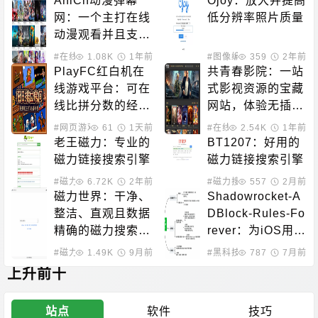
AniCh动漫弹幕
Ojoy：放大并提高
网：一个主打在线
低分辨率照片质量
动漫观看并且支持
多端体验的站点
#在线动漫
1.08K
1年前
#图像编辑
359
2年前
PlayFC红白机在
共青春影院：一站
线游戏平台：可在
式影视资源的宝藏
线比拼分数的经典
网站，体验无插件
街机网站
的高清观影乐趣
#网页游戏
61
1天前
#在线影音
2.54K
1年前
老王磁力：专业的
BT1207：好用的
磁力链接搜索引擎
磁力链接搜索引擎
#磁力搜索
6.72K
2年前
#磁力搜索
557
2月前
磁力世界：干净、
Shadowrocket-A
整洁、直观且数据
DBlock-Rules-Fo
精确的磁力搜索站
rever：为iOS用户
点
提供完善的广告屏
#磁力搜索
1.49K
9月前
#黑科技相关
787
7月前
蔽与代理规则
上升前十
站点
软件
技巧