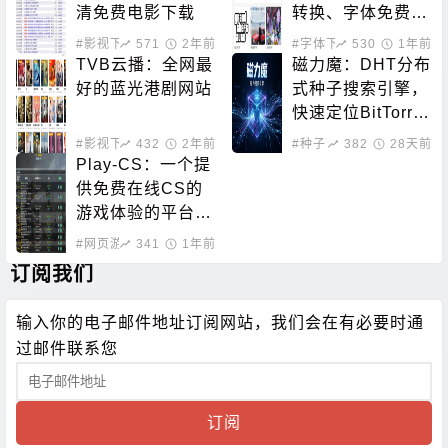
清免费电影下载
转换、字体免费下
载的站点
#影视下载
571
2年前
#字体下载
530
1年前
TVB云播：全网最
磁力魔：DHT分布
好的蓝光港剧网站
式种子搜索引擎，
快速定位BitTorre
nt资源
#影视下载
432
#在线影音
2年前
#种子下载
382
#磁力搜索
28天前
Play-CS：一个提
供免费在线CS的
游戏体验的平台，
无需下载即可畅玩
#网页游戏
341
1年前
订阅我们
输入你的电子邮件地址订阅网站，我们会在有必要时通
过邮件联系您
订阅