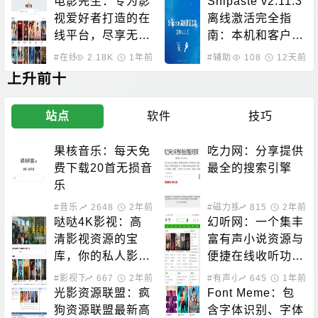
电影先生：专为影
Snipaste v2.11.3
视爱好者打造的在
离线激活完全指
线平台，尽享无限
南：本机和客户端
观影乐趣
双重授权方案
#在线影音
2.18K
#影视下载
1年前
#辅助激活
108
12天前
上升前十
站点
软件
技巧
果核音乐：每天免
吃力网：分享提供
费下载20首无损音
最全的搜索引擎
乐
#音乐下载
2648
2年前
#磁力搜索
815
2年前
哒哒4K影视：高
幻听网：一个集丰
清影视资源的宝
富有声小说资源与
库，你的私人影院
便捷在线收听功能
新选择！
于一体的平台
#影视下载
667
2年前
#有声小说
645
1年前
光影资源联盟：疯
Font Meme：包
狗资源联盟最新高
含字体识别、字体