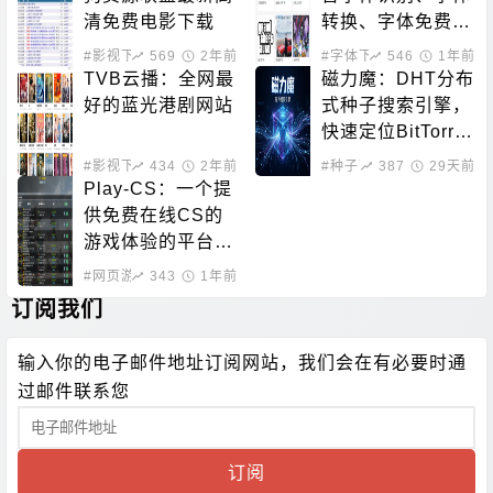
清免费电影下载
转换、字体免费下
载的站点
#影视下载
569
2年前
#字体下载
546
1年前
TVB云播：全网最
磁力魔：DHT分布
好的蓝光港剧网站
式种子搜索引擎，
快速定位BitTorre
nt资源
#影视下载
434
#在线影音
2年前
#种子下载
387
#磁力搜索
29天前
Play-CS：一个提
供免费在线CS的
游戏体验的平台，
无需下载即可畅玩
#网页游戏
343
1年前
订阅我们
输入你的电子邮件地址订阅网站，我们会在有必要时通
过邮件联系您
订阅