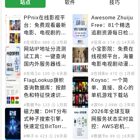
站点
软件
技巧
PPnix在线影视平
Awesome Zhuiju 
台：免费观看最新
Free：81个精选
电影、电视剧的站
追剧资源每日检测
点
可用性的开源导航
#在线影音
986
2月前
#信息聚合
174
#在线影音
14天前
网站IP地址分流测
小宝影院：免费在
试工具：一键查询
线视频平台，海量
国内外服务器线路
电影电视剧动漫随
质量与CDN分布
时看
#在线工具
100
6天前
#在线影音
470
1月前
FlagLookup旗帜
Koyso：一个简
查询数据库：按颜
单、直接、良心的
色和特征快速识别
单机游戏下载站
世界各国旗帜
#数据平台
133
#图标获取
1月前
#游戏下载
2.09W
2年前
磁力魔：DHT分布
2026年全球互联
式种子搜索引擎，
网服务状态实时监
快速定位BitTorre
控：AWS宕机、G
nt资源
oogle Cloud故障
#种子下载
423
#磁力搜索
29天前
#数据平台
89
#信息聚合
19天前