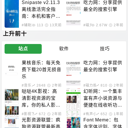
一览
Snipaste v2.11.3
吃力网：分享提供
离线激活完全指
最全的搜索引擎
南：本机和客户端
双重授权方案
#辅助激活
113
13天前
#磁力搜索
2.67W
2年前
上升前十
站点
软件
技巧
果核音乐：每天免
吃力网：分享提供
费下载20首无损音
最全的搜索引擎
乐
#音乐下载
2648
2年前
#磁力搜索
810
2年前
哒哒4K影视：高
幻听网：一个集丰
清影视资源的宝
富有声小说资源与
库，你的私人影院
便捷在线收听功能
新选择！
于一体的平台
#影视下载
672
2年前
#有声小说
652
1年前
光影资源联盟：疯
Font Meme：包
狗资源联盟最新高
含字体识别、字体