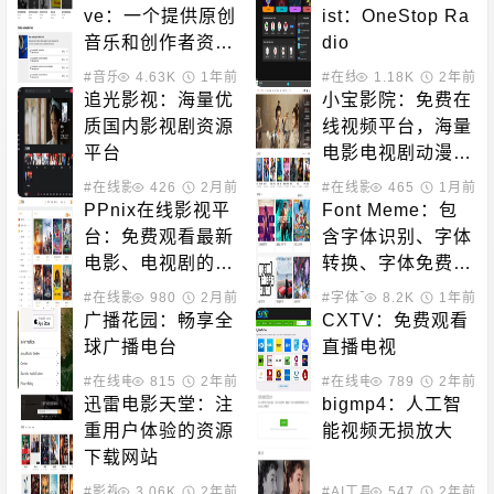
ve：一个提供原创
ist：OneStop Ra
音乐和创作者资源
dio
的平台
#音乐下载
4.63K
#素材模板
1年前
#在线电台
1.18K
2年前
追光影视：海量优
小宝影院：免费在
质国内影视剧资源
线视频平台，海量
平台
电影电视剧动漫随
时看
#在线影音
426
2月前
#在线影音
465
1月前
PPnix在线影视平
Font Meme：包
台：免费观看最新
含字体识别、字体
电影、电视剧的站
转换、字体免费下
点
载的站点
#在线影音
980
2月前
#字体下载
8.2K
1年前
广播花园：畅享全
CXTV：免费观看
球广播电台
直播电视
#在线电台
815
2年前
#在线电台
789
#直播平台
2年前
迅雷电影天堂：注
bigmp4：人工智
重用户体验的资源
能视频无损放大
下载网站
#影视下载
3.06K
2年前
#AI工具
547
2年前