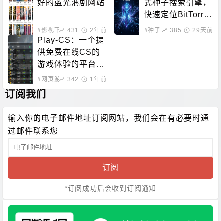
好的蓝光港剧网站
式种子搜索引擎，
快速定位BitTorre
nt资源
#影视下载
431
#在线影音
2年前
#种子下载
385
#磁力搜索
29天前
Play-CS：一个提
供免费在线CS的
游戏体验的平台，
无需下载即可畅玩
#网页游戏
342
1年前
订阅我们
输入你的电子邮件地址订阅网站，我们会在有必要时通
过邮件联系您
订阅
*订阅成功后会收到订阅通知