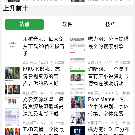
上升前十
站点
软件
技巧
果核音乐：每天免
吃力网：分享提供
费下载20首无损音
最全的搜索引擎
乐
#音乐下载
2648
2年前
#磁力搜索
811
2年前
哒哒4K影视：高
幻听网：一个集丰
清影视资源的宝
富有声小说资源与
库，你的私人影院
便捷在线收听功能
新选择！
于一体的平台
#影视下载
671
2年前
#有声小说
649
1年前
光影资源联盟：疯
Font Meme：包
狗资源联盟最新高
含字体识别、字体
清免费电影下载
转换、字体免费下
载的站点
#影视下载
571
2年前
#字体下载
532
1年前
TVB云播：全网最
磁力魔：DHT分布