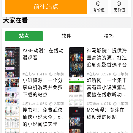
前往站点
有价值
无价值
大家在看
站点
软件
技巧
AGE动漫：在线动
神马影院：提供海
漫观看
量高清资源，打造
追剧观影首选平台
#在线动漫
1.41K
2年前
#在线影音
3.52K
1年前
小叽资源：一个分
幻听网：一个集丰
享单机游戏并免费
富有声小说资源与
下载的站点
便捷在线收听功能
于一体的平台
#游戏下载
4.05K
2年前
#有声小说
4.07K
1年前
搜书吧：免费武侠
MX动漫：专注在
仙侠小说大全，你
线动漫的网站
的小说阅读天堂