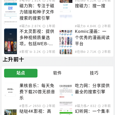
#电子小说
1.81K
#小说搜索
2年前
#在线动漫
4.22K
2年前
磁力狗：专注于磁
搜磁力：搜一搜
力链接和种子文件
搜索的搜索引擎
#磁力搜索
2.87K
1年前
#磁力搜索
4.84K
2年前
不太灵影视：提供
Komiic漫画：一
多种视频质量选
个优秀的漫画阅读
项，包括WEB-D
平台
L、4K蓝光、108
#影视下载
3.2K
2年前
#在线动漫
2.71K
2年前
0P蓝光等
上升前十
站点
软件
技巧
果核音乐：每天免
吃力网：分享提供
费下载20首无损音
最全的搜索引擎
乐
#音乐下载
2650
2年前
#磁力搜索
832
2年前
哒哒4K影视：高
幻听网：一个集丰