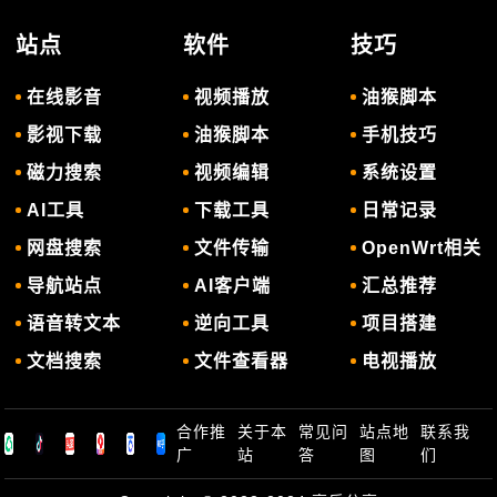
站点
软件
技巧
在线影音
视频播放
油猴脚本
影视下载
油猴脚本
手机技巧
磁力搜索
视频编辑
系统设置
AI工具
下载工具
日常记录
网盘搜索
文件传输
OpenWrt相关
导航站点
AI客户端
汇总推荐
语音转文本
逆向工具
项目搭建
文档搜索
文件查看器
电视播放
合作推
关于本
常见问
站点地
联系我
广
站
答
图
们