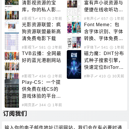
清影视资源的宝
富有声小说资源与
库，你的私人影院
便捷在线收听功能
新选择！
于一体的平台
#影视下载
675
2年前
#有声小说
657
1年前
光影资源联盟：疯
Font Meme：包
狗资源联盟最新高
含字体识别、字体
清免费电影下载
转换、字体免费下
载的站点
#影视下载
581
2年前
#字体下载
541
1年前
TVB云播：全网最
磁力魔：DHT分布
好的蓝光港剧网站
式种子搜索引擎，
快速定位BitTorre
nt资源
#影视下载
434
#在线影音
2年前
#种子下载
410
#磁力搜索
30天前
Play-CS：一个提
供免费在线CS的
游戏体验的平台，
无需下载即可畅玩
#网页游戏
344
1年前
订阅我们
输入你的电子邮件地址订阅网站，我们会在有必要时通