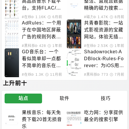
高品质音乐下载平
整洁、直观且数据
台，支持FLAC/M
精确的磁力搜索站
P3格式
点
#在线影音
1.16K
6月前
#磁力搜索
1.47K
8月前
AdRules：一个用
共青春影院：一站
于在中国地区屏蔽
式影视资源的宝藏
广告的规则列表，
网站，体验无插件
包括AdBlock、D
的高清观影乐趣
#黑科技相关
428
1年前
#在线影音
2.53K
1年前
NS等
GD音乐台：一个
Shadowrocket-A
看似简单却一点都
DBlock-Rules-Fo
不简单的音乐在线
rever：为iOS用户
站点
提供完善的广告屏
#在线影音
1.3K
11月前
#黑科技相关
773
7月前
蔽与代理规则
上升前十
站点
软件
技巧
果核音乐：每天免
吃力网：分享提供
费下载20首无损音
最全的搜索引擎
乐