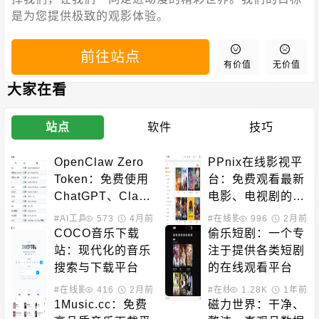
是为您提供极致的观影体验。
前往站点
有价值
无价值
大家在看
站点
软件
技巧
OpenClaw Zero 
PPnix在线影视平
Token：免费使用
台：免费观看最新
ChatGPT、Claud
电影、电视剧的站
e、DeepSeek等
点
#AI工具
#黑科技相关
573
4月前
#在线影音
996
2月前
AI模型
COCO音乐下载
偷乐短剧：一个专
站：现代化的音乐
注于提供各类短剧
搜索与下载平台
的在线观看平台
#在线影音
416
#音乐下载
2月前
#在线影音
1.28K
1年前
1Music.cc：免费
磁力世界：干净、