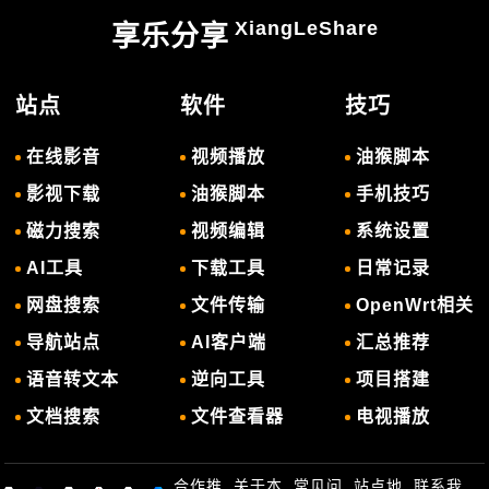
XiangLeShare
享乐分享
站点
软件
技巧
在线影音
视频播放
油猴脚本
影视下载
油猴脚本
手机技巧
磁力搜索
视频编辑
系统设置
AI工具
下载工具
日常记录
网盘搜索
文件传输
OpenWrt相关
导航站点
AI客户端
汇总推荐
语音转文本
逆向工具
项目搭建
文档搜索
文件查看器
电视播放
合作推
关于本
常见问
站点地
联系我