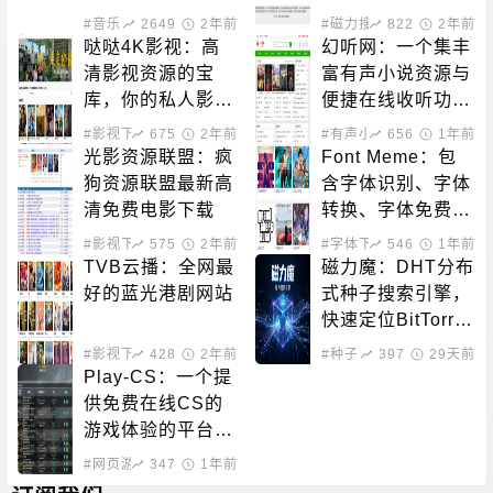
#音乐下载
2649
2年前
#磁力搜索
822
2年前
哒哒4K影视：高
幻听网：一个集丰
清影视资源的宝
富有声小说资源与
库，你的私人影院
便捷在线收听功能
新选择！
于一体的平台
#影视下载
675
2年前
#有声小说
656
1年前
光影资源联盟：疯
Font Meme：包
狗资源联盟最新高
含字体识别、字体
清免费电影下载
转换、字体免费下
载的站点
#影视下载
575
2年前
#字体下载
546
1年前
TVB云播：全网最
磁力魔：DHT分布
好的蓝光港剧网站
式种子搜索引擎，
快速定位BitTorre
nt资源
#影视下载
428
#在线影音
2年前
#种子下载
397
#磁力搜索
29天前
Play-CS：一个提
供免费在线CS的
游戏体验的平台，
无需下载即可畅玩
#网页游戏
347
1年前