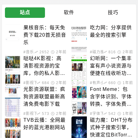
站点
软件
技巧
果核音乐：每天免
吃力网：分享提供
费下载20首无损音
最全的搜索引擎
乐
#音乐下载
2652
2年前
#磁力搜索
816
2年前
哒哒4K影视：高
幻听网：一个集丰
清影视资源的宝
富有声小说资源与
库，你的私人影院
便捷在线收听功能
新选择！
于一体的平台
#影视下载
684
2年前
#有声小说
660
1年前
光影资源联盟：疯
Font Meme：包
狗资源联盟最新高
含字体识别、字体
清免费电影下载
转换、字体免费下
载的站点
#影视下载
573
2年前
#字体下载
542
1年前
TVB云播：全网最
磁力魔：DHT分布
好的蓝光港剧网站
式种子搜索引擎，
快速定位BitTorre