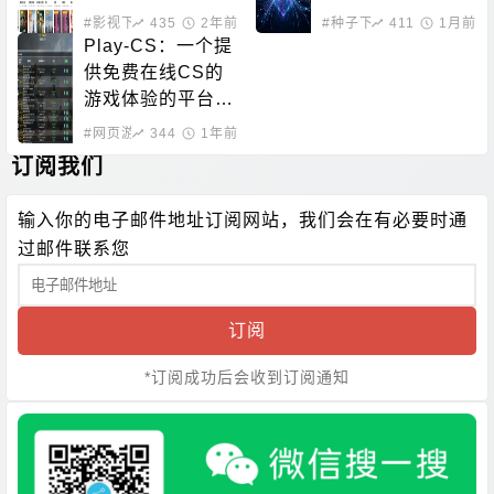
nt资源
#影视下载
435
#在线影音
2年前
#种子下载
411
#磁力搜索
1月前
Play-CS：一个提
供免费在线CS的
游戏体验的平台，
无需下载即可畅玩
#网页游戏
344
1年前
订阅我们
输入你的电子邮件地址订阅网站，我们会在有必要时通
过邮件联系您
订阅
*订阅成功后会收到订阅通知