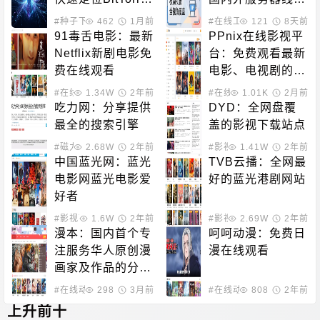
nt资源
质量与CDN分布
#种子下载
462
#磁力搜索
1月前
#在线工具
121
8天前
91毒舌电影：最新
PPnix在线影视平
Netflix新剧电影免
台：免费观看最新
费在线观看
电影、电视剧的站
点
#在线影音
1.34W
2年前
#在线影音
1.01K
2月前
吃力网：分享提供
DYD：全网盘覆
最全的搜索引擎
盖的影视下载站点
#磁力搜索
2.68W
2年前
#影视下载
1.41W
2年前
中国蓝光网：蓝光
TVB云播：全网最
电影网蓝光电影爱
好的蓝光港剧网站
好者
#影视下载
1.6W
2年前
#影视下载
2.69W
#在线影音
2年前
漫本：国内首个专
呵呵动漫：免费日
注服务华人原创漫
漫在线观看
画家及作品的分享
平台
#在线动漫
298
3月前
#在线动漫
808
2年前
上升前十