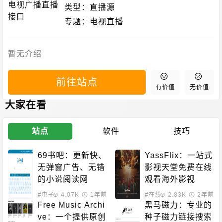
类型：
直播源
专题：
电视直播
暂无介绍
前往站点
有价值
无价值
大家在看
站点
软件
技巧
69书吧：更新快、
YassFlix：一站式
无弹窗广告、无错
影视天堂免费在线
的小说阅读网
观看海外影视
#电子小说
4.07K
1年前
#在线影音
2.83K
2年前
Free Music Archi
黑马磁力：专业的
ve：一个提供原创
种子磁力链接搜索