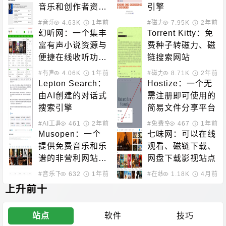
音乐和创作者资源
引擎
的平台
#音乐下载
4.63K
#素材模板
1年前
#磁力搜索
7.95K
2年前
幻听网：一个集丰
Torrent Kitty：免
富有声小说资源与
费种子转磁力、磁
便捷在线收听功能
链搜索网站
于一体的平台
#有声小说
4.06K
1年前
#磁力搜索
8.71K
2年前
Lepton Search：
Hostize：一个无
由AI创建的对话式
需注册即可使用的
搜索引擎
简易文件分享平台
#AI工具
461
2年前
#免费空间
467
1年前
Musopen：一个
七味网：可以在线
提供免费音乐和乐
观看、磁链下载、
谱的非营利网站，
网盘下载影视站点
拥有超过100,000
#音乐下载
632
1年前
#在线影音
1.18K
#影视下载
4月前
个MP3文件供用户
上升前十
下载
站点
软件
技巧